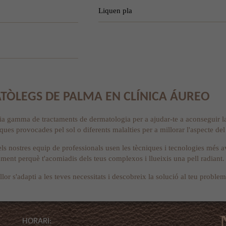
Liquen pla
TÒLEGS DE PALMA EN CLÍNICA ÁUREO
ia gamma de tractaments de dermatologia per a ajudar-te a aconseguir la 
taques provocades pel sol o diferents malalties per a millorar l'aspecte del
s, els nostres equip de professionals usen les tècniques i tecnologies més
tament perquè t'acomiadis dels teus complexos i llueixis una pell radiant.
llor s'adapti a les teves necessitats i descobreix la solució al teu problem
HORARI: