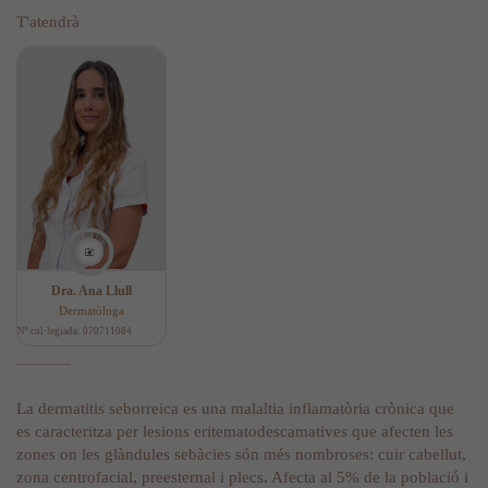
T'atendrà
Dra. Ana Llull
Dermatòloga
Nº col·legiada: 070711084
La dermatitis seborreica es una malaltia inflamatòria crònica que
es caracteritza per lesions eritematodescamatives que afecten les
zones on les glàndules sebàcies són més nombroses: cuir cabellut,
zona centrofacial, preesternal i plecs. Afecta al 5% de la població i