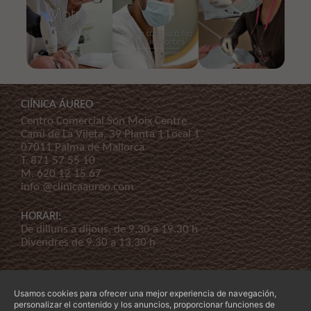
ClÍNICA ÁUREO
Centro Comercial Son Moix Centre
Cami de La Vileta, 39 Planta 1 Local 1
07011 Palma de Mallorca
T.
871 57 55 10
M.
620 12 15 67
info @clinicaaureo.com
HORARI:
De dilluns a dijous, de 9.30 a 19.30 h
Divendres de 9.30 a 13.30 h
Usamos cookies para ofrecer una mejor experiencia de navegación,
personalizar el contenido y los anuncios, proporcionar funciones de