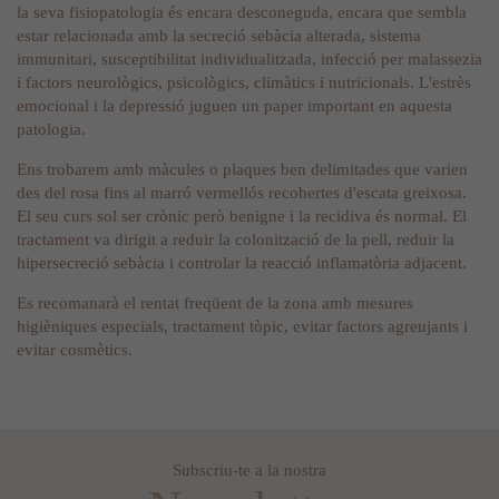
la seva fisiopatologia és encara desconeguda, encara que sembla
estar relacionada amb la secreció sebàcia alterada, sistema
immunitari, susceptibilitat individualitzada, infecció per malassezia
i factors neurològics, psicològics, climàtics i nutricionals. L'estrès
emocional i la depressió juguen un paper important en aquesta
patologia.
Ens trobarem amb màcules o plaques ben delimitades que varien
des del rosa fins al marró vermellós recobertes d'escata greixosa.
El seu curs sol ser crònic però benigne i la recidiva és normal. El
tractament va dirigit a reduir la colonització de la pell, reduir la
hipersecreció sebàcia i controlar la reacció inflamatòria adjacent.
Es recomanarà el rentat freqüent de la zona amb mesures
higièniques especials, tractament tòpic, evitar factors agreujants i
evitar cosmètics.
Subscriu-te a la nostra