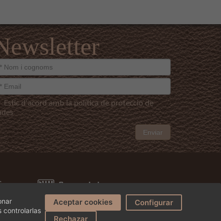
Newsletter
Estic d'acord amb la política de protecció de
ades
Enviar
onar
Aceptar cookies
Configurar
 controlarlas
¿Podemos ayudarte?
Rechazar