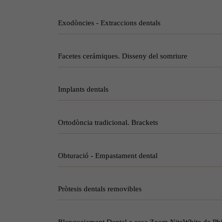
Exodòncies - Extraccions dentals
Facetes cerámiques. Disseny del somriure
Implants dentals
Ortodòncia tradicional. Brackets
Obturació - Empastament dental
Pròtesis dentals removibles
​Blanquejament Dental a casa Zoom NiteWhite de Phi