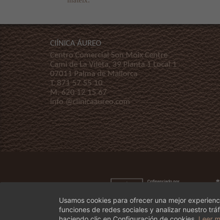
mateix.
ClÍNICA ÁUREO
Centro Comercial Son Moix Centre
Cami de La Vileta, 39 Planta 1 Local 1
07011 Palma de Mallorca
T.
871 57 55 10
M.
620 12 15 67
info @clinicaaureo.com
Usamos cookies para ofrecer una mejor experienci
funciones de redes sociales y analizar nuestro t
haciendo clic en Configuración de cookies.
Leer 