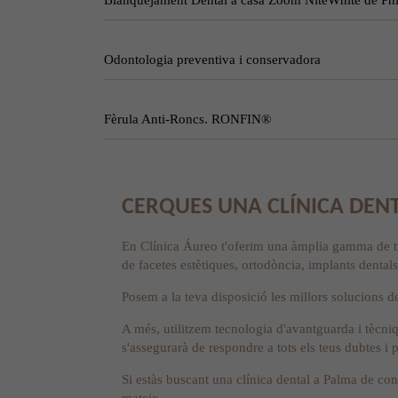
Odontologia preventiva i conservadora
Fèrula Anti-Roncs. RONFIN®
CERQUES UNA CLÍNICA DEN
En Clínica Áureo t'oferim una àmplia gamma de trac
de facetes estètiques, ortodòncia, implants dentals
Posem a la teva disposició les millors solucions de
A més, utilitzem tecnologia d'avantguarda i tècni
s'assegurarà de respondre a tots els teus dubtes i
Si estàs buscant una clínica dental a Palma de con