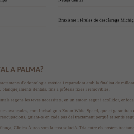
Bruxisme i fèrules de descàrrega Michi
TAL A PALMA?
taments d'odontologia estètica i reparadora amb la finalitat de millorar 
, blanquejaments dentals, fins a pròtesis fixes i removibles.
ntals segons les teves necessitats, en un entorn segur i acollidor, enfocad
ques avançades, com Invisalign o Zoom White Speed, que et garantiran el
 preocupacions, guiant-te en cada pas del tractament perquè et sentis seg
fiança, Clínica Áureo som la teva solució. Tria entre els nostres tracta