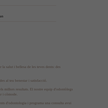
gan
la salut i bellesa de les teves dents: des
es al teu benestar i satisfacció.
s millors resultats. El nostre equip d'odontòlegs
ur i còmode.
ments d'odontologia i programa una consulta avui