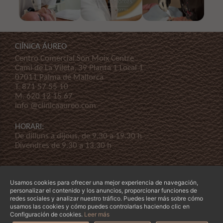
ClÍNICA ÁUREO
Centro Comercial Son Moix Centre
Cami de La Vileta, 39 Planta 1 Local 1
07011 Palma de Mallorca
T.
871 57 55 10
M.
620 12 15 67
info @clinicaaureo.com
HORARI:
De dilluns a dijous, de 9.30 a 19.30 h
Divendres de 9.30 a 13.30 h
Usamos cookies para ofrecer una mejor experiencia de navegación,
personalizar el contenido y los anuncios, proporcionar funciones de
redes sociales y analizar nuestro tráfico. Puedes leer más sobre cómo
usamos las cookies y cómo puedes controlarlas haciendo clic en
© Copyright 2026 Clínica Áureo S.L.
Legal
-
Declaración de Accessibilidad
-
Termes i
Configuración de cookies.
Leer más
condicions
-
La nostra empresa