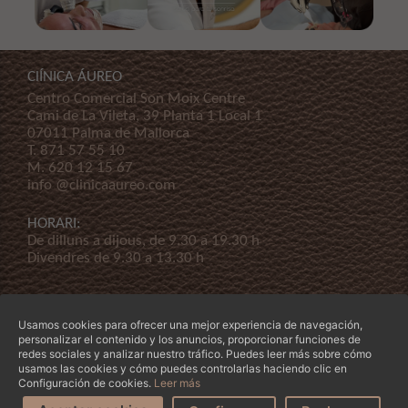
ClÍNICA ÁUREO
Centro Comercial Son Moix Centre
Cami de La Vileta, 39 Planta 1 Local 1
07011 Palma de Mallorca
T.
871 57 55 10
M.
620 12 15 67
info @clinicaaureo.com
HORARI:
De dilluns a dijous, de 9.30 a 19.30 h
Divendres de 9.30 a 13.30 h
Usamos cookies para ofrecer una mejor experiencia de navegación,
personalizar el contenido y los anuncios, proporcionar funciones de
redes sociales y analizar nuestro tráfico. Puedes leer más sobre cómo
usamos las cookies y cómo puedes controlarlas haciendo clic en
© Copyright 2026 Clínica Áureo S.L.
Legal
-
Declaración de Accessibilidad
-
Termes i
Configuración de cookies.
Leer más
condicions
-
La nostra empresa