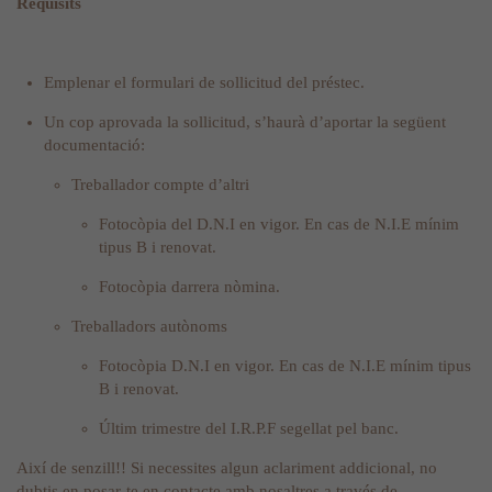
Requisits
Emplenar el formulari de sollicitud del préstec.
Un cop aprovada la sollicitud, s’haurà d’aportar la següent
documentació:
Treballador compte d’altri
Fotocòpia del D.N.I en vigor. En cas de N.I.E mínim
tipus B i renovat.
Fotocòpia darrera nòmina.
Treballadors autònoms
Fotocòpia D.N.I en vigor. En cas de N.I.E mínim tipus
B i renovat.
Últim trimestre del I.R.P.F segellat pel banc.
Així de senzill!! Si necessites algun aclariment addicional, no
dubtis en posar-te en contacte amb nosaltres a través de