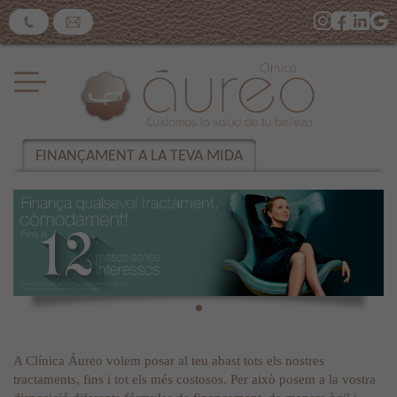
FINANÇAMENT A LA TEVA MIDA
A Clínica Áureo volem posar al teu abast tots els nostres
tractaments, fins i tot els més costosos. Per això posem a la vostra