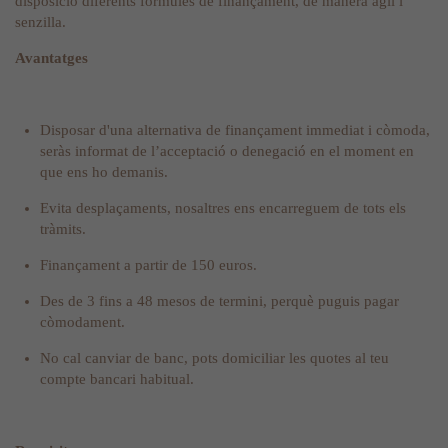
disposició diferents fórmules de finançament, de manera àgil i
senzilla.
Avantatges
Disposar d'una alternativa de finançament immediat i còmoda,
seràs informat de l’acceptació o denegació en el moment en
que ens ho demanis.
Evita desplaçaments, nosaltres ens encarreguem de tots els
tràmits.
Finançament a partir de 150 euros.
Des de 3 fins a 48 mesos de termini, perquè puguis pagar
còmodament.
No cal canviar de banc, pots domiciliar les quotes al teu
compte bancari habitual.