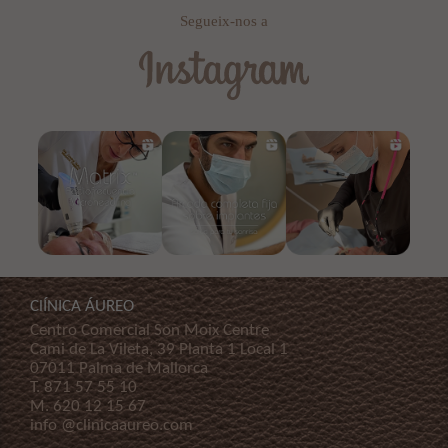
Segueix-nos a
ClÍNICA ÁUREO
Centro Comercial Son Moix Centre
Cami de La Vileta, 39 Planta 1 Local 1
07011 Palma de Mallorca
T.
871 57 55 10
M.
620 12 15 67
info @clinicaaureo.com