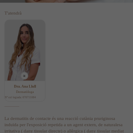
T'atendrà
Dra. Ana Llull
Dermatòloga
Nº col·legiada: 070711084
La dermatitis de contacte és una reacció cutània pruriginosa
induïda per l'exposició repetida a un agent extern, de naturalesa
irritativa ( dany tissular directe) o allèrgica ( dany tissular mediat