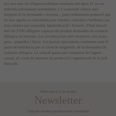
per una reacció d'hipersensibilitat retardada del tipus IV en un
individu prèviament sensibilitzat ). L'expressió clínica més
freqüent és la dermatitis o èczema , patró inflamatori polimorf que
en fase aguda es caracteritza per eritema, vesícula o butllofes i en
fase crònica per sequedat, liquenificació i fissures. S'han descrit
més de 3700 allèrgens capaços de produir dermatitis de contacte
allèrgica en humans. Les localitzacions més freqüents són mans,
peus , parpelles i llavis. Les proves epicutànies continuen sent el
patró de referència per al correcte diagnòstic de la dermatitis de
contacte allèrgica. La solució passa pel cessament de l'agent
causal, al costat de mesures de protecció i regeneració de la pell
danyada.
Subscriu-te a la nostra
Newsletter
I rep les nostres promocions i novetats