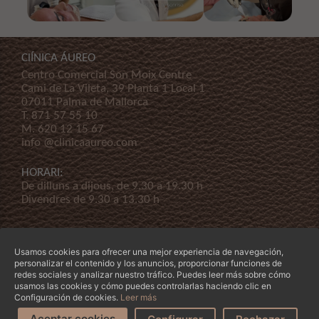
ClÍNICA ÁUREO
Centro Comercial Son Moix Centre
Cami de La Vileta, 39 Planta 1 Local 1
07011 Palma de Mallorca
T.
871 57 55 10
M.
620 12 15 67
info @clinicaaureo.com
HORARI:
De dilluns a dijous, de 9.30 a 19.30 h
Divendres de 9.30 a 13.30 h
Usamos cookies para ofrecer una mejor experiencia de navegación,
personalizar el contenido y los anuncios, proporcionar funciones de
redes sociales y analizar nuestro tráfico. Puedes leer más sobre cómo
usamos las cookies y cómo puedes controlarlas haciendo clic en
© Copyright 2026 Clínica Áureo S.L.
Legal
-
Declaración de Accessibilidad
-
Termes i
Configuración de cookies.
Leer más
condicions
-
La nostra empresa
Aceptar cookies