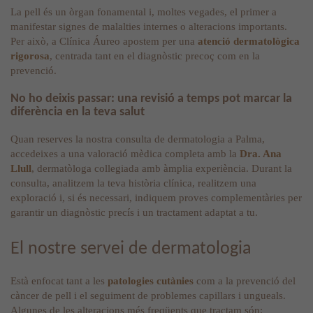
La pell és un òrgan fonamental i, moltes vegades, el primer a
manifestar signes de malalties internes o alteracions importants.
Per això, a Clínica Áureo apostem per una
atenció dermatològica
rigorosa
, centrada tant en el diagnòstic precoç com en la
prevenció.
No ho deixis passar: una revisió a temps pot marcar la
diferència en la teva salut
Quan reserves la nostra consulta de dermatologia a Palma,
accedeixes a una valoració mèdica completa amb la
Dra. Ana
Llull
, dermatòloga collegiada amb àmplia experiència. Durant la
consulta, analitzem la teva història clínica, realitzem una
exploració i, si és necessari, indiquem proves complementàries per
garantir un diagnòstic precís i un tractament adaptat a tu.
El nostre servei de dermatologia
Està enfocat tant a les
patologies cutànies
com a la prevenció del
càncer de pell i el seguiment de problemes capillars i ungueals.
Algunes de les alteracions més freqüents que tractam són: