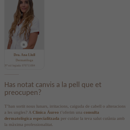
Dra. Ana Llull
Dermatòloga
Nº col·legiada: 070711084
Has notat canvis a la pell que et
preocupen?
T’han sortit nous lunars, irritacions, caiguda de cabell o alteracions
a les ungles? A
Clínica Áureo
t’oferim una
consulta
dermatològica especialitzada
per cuidar la teva salut cutània amb
la màxima professionalitat.