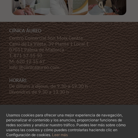
ClÍNICA ÁUREO
Centro Comercial Son Moix Centre
Cami de La Vileta, 39 Planta 1 Local 1
07011 Palma de Mallorca
T.
871 57 55 10
M.
620 12 15 67
info @clinicaaureo.com
HORARI:
De dilluns a dijous, de 9.30 a 19.30 h
Divendres de 9.30 a 13.30 h
Usamos cookies para ofrecer una mejor experiencia de navegación,
personalizar el contenido y los anuncios, proporcionar funciones de
redes sociales y analizar nuestro tráfico. Puedes leer más sobre cómo
usamos las cookies y cómo puedes controlarlas haciendo clic en
© Copyright 2026 Clínica Áureo S.L.
Legal
-
Declaración de Accessibilidad
-
Termes i
Configuración de cookies.
Leer más
condicions
-
La nostra empresa