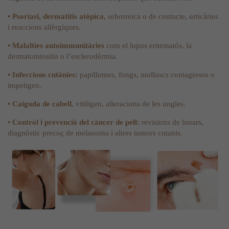
• Psoriasi, dermatitis atòpica
, seborreica o de contacte, urticàries
i reaccions allèrgiques.
• Malalties autoimmunitàries
com el lupus eritematós, la
dermatomiositis o l’esclerodèrmia.
• Infeccions cutànies:
papillomes, fongs, molluscs contagiosos o
impetigen.
• Caiguda de cabell
, vitiligen, alteracions de les ungles.
• Control i prevenció del càncer de pell:
revisions de lunars,
diagnòstic precoç de melanoma i altres tumors cutanis.