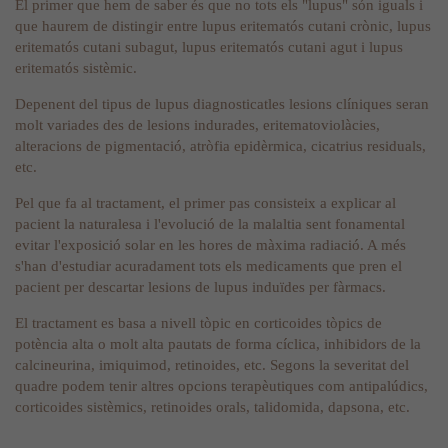
El primer que hem de saber és que no tots els "lupus" són iguals i
que haurem de distingir entre lupus eritematós cutani crònic, lupus
eritematós cutani subagut, lupus eritematós cutani agut i lupus
eritematós sistèmic.
Depenent del tipus de lupus diagnosticatles lesions clíniques seran
molt variades des de lesions indurades, eritematoviolàcies,
alteracions de pigmentació, atròfia epidèrmica, cicatrius residuals,
etc.
Pel que fa al tractament, el primer pas consisteix a explicar al
pacient la naturalesa i l'evolució de la malaltia sent fonamental
evitar l'exposició solar en les hores de màxima radiació. A més
s'han d'estudiar acuradament tots els medicaments que pren el
pacient per descartar lesions de lupus induïdes per fàrmacs.
El tractament es basa a nivell tòpic en corticoides tòpics de
potència alta o molt alta pautats de forma cíclica, inhibidors de la
calcineurina, imiquimod, retinoides, etc. Segons la severitat del
quadre podem tenir altres opcions terapèutiques com antipalúdics,
corticoides sistèmics, retinoides orals, talidomida, dapsona, etc.