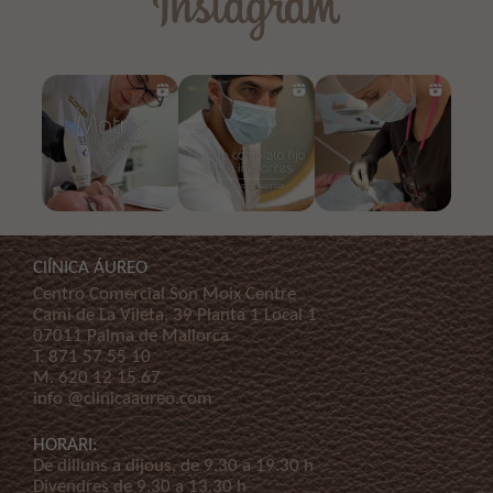
ClÍNICA ÁUREO
Centro Comercial Son Moix Centre
Cami de La Vileta, 39 Planta 1 Local 1
07011 Palma de Mallorca
T.
871 57 55 10
M.
620 12 15 67
info @clinicaaureo.com
HORARI:
De dilluns a dijous, de 9.30 a 19.30 h
Divendres de 9.30 a 13.30 h