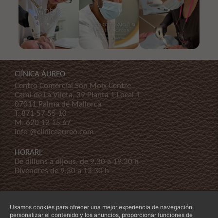
ClÍNICA ÁUREO
Centro Comercial Son Moix Centre
Cami de La Vileta, 39 Planta 1 Local 1
07011 Palma de Mallorca
T.
871 57 55 10
M.
620 12 15 67
info @clinicaaureo.com
HORARI:
De dilluns a dijous, de 9.30 a 19.30 h
Divendres de 9.30 a 13.30 h
Usamos cookies para ofrecer una mejor experiencia de navegación,
personalizar el contenido y los anuncios, proporcionar funciones de