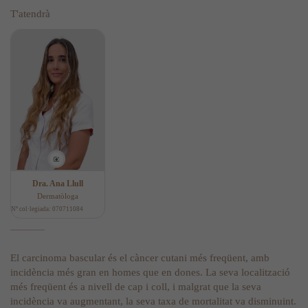
T'atendrà
Dra. Ana Llull
Dermatòloga
Nº col·legiada: 070711084
El carcinoma bascular és el càncer cutani més freqüent, amb
incidència més gran en homes que en dones. La seva localització
més freqüent és a nivell de cap i coll, i malgrat que la seva
incidència va augmentant, la seva taxa de mortalitat va disminuint.