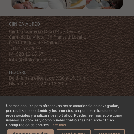
ClÍNICA ÁUREO
Centro Comercial Son Moix Centre
Cami de La Vileta, 39 Planta 1 Local 1
07011 Palma de Mallorca
T.
871 57 55 10
M.
620 12 15 67
info @clinicaaureo.com
HORARI:
De dilluns a dijous, de 9.30 a 19.30 h
Divendres de 9.30 a 13.30 h
Usamos cookies para ofrecer una mejor experiencia de navegación,
personalizar el contenido y los anuncios, proporcionar funciones de
redes sociales y analizar nuestro tráfico. Puedes leer más sobre cómo
usamos las cookies y cómo puedes controlarlas haciendo clic en
© Copyright 2026 Clínica Áureo S.L.
Legal
-
Declaración de Accessibilidad
-
Termes i
Configuración de cookies.
Leer más
condicions
-
La nostra empresa
Aceptar cookies