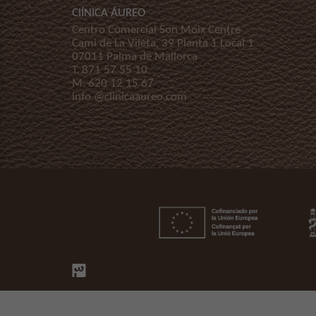
ClÍNICA ÁUREO
Centro Comercial Son Moix Centre
Cami de La Vileta, 39 Planta 1 Local 1
07011 Palma de Mallorca
T.
871 57 55 10
M.
620 12 15 67
info @clinicaaureo.com