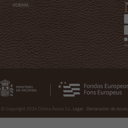
HORARI:
d
© Copyright 2026 Clínica Áureo S.L.
Legal
-
Declaración de Acces