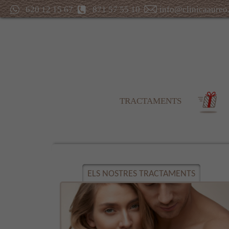
620 12 15 67
871 57 55 10
info@clinicaaureo
TRACTAMENTS