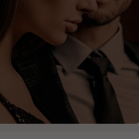
Top
Nine
ELS 9