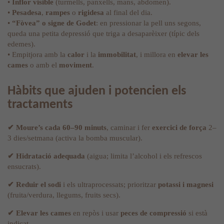
•
Inflor visible
(turmells, panxells, mans, abdomen).
•
Pesadesa
,
rampes
o
rigidesa
al final del dia.
•
“Fòvea” o signe de Godet
: en pressionar la pell uns segons,
queda una petita depressió que triga a desaparèixer (típic dels
edemes).
• Empitjora amb la
calor
i la
immobilitat
, i millora en
elevar les
cames
o amb el
moviment
.
Hàbits que ajuden i potencien els
tractaments
✔
Moure’s cada 60–90 minuts
, caminar i fer
exercici de força
2–
3 dies/setmana (activa la bomba muscular).
✔
Hidratació adequada
(aigua; limita l’alcohol i els refrescos
ensucrats).
✔
Reduir el sodi
i els ultraprocessats; prioritzar
potassi i magnesi
(fruita/verdura, llegums, fruits secs).
✔
Elevar les cames
en repòs i usar
peces de compressió
si està
indicat.