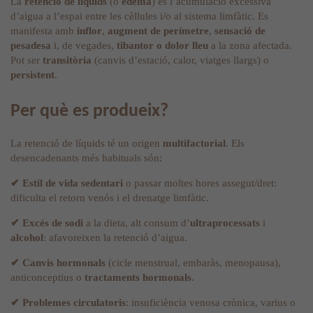
La
retenció de líquids
(o
edema
) és l’acumulació excessiva
d’aigua a l’espai entre les cèllules i/o al sistema limfàtic. Es
manifesta amb
inflor
,
augment de perímetre
,
sensació de
pesadesa
i, de vegades,
tibantor o dolor lleu
a la zona afectada.
Pot ser
transitòria
(canvis d’estació, calor, viatges llargs) o
persistent
.
Per què es produeix?
La retenció de líquids té un origen
multifactorial
. Els
desencadenants més habituals són:
✔
Estil de vida sedentari
o passar moltes hores assegut/dret:
dificulta el retorn venós i el drenatge limfàtic.
✔
Excés de sodi
a la dieta, alt consum d’
ultraprocessats
i
alcohol
: afavoreixen la retenció d’aigua.
✔
Canvis hormonals
(cicle menstrual, embaràs, menopausa),
anticonceptius o
tractaments hormonals
.
✔
Problemes circulatoris
: insuficiència venosa crònica, varius o