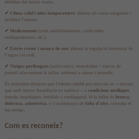
debilitat del retorn venós.
✔
Clima càlid i altes temperatures
: dilaten els vasos sanguinis i
faciliten l’edema.
✔
Medicaments
(certs antiinflamatoris, corticoides,
antihipertensius, etc.).
✔
Estrès crònic i manca de son
: alteren la regulació hormonal de
l’aigua i el sodi.
✔
Viatges perllongats
(avió/cotxe): immobilitat + canvis de
pressió afavoreixen la inflor, sobretot a cames i turmells.
És important destacar que l’edema també pot associar-se —encara
que amb menys freqüència en estètica— a
condicions mèdiques
(renals, hepàtiques, tiroïdals o cardíaques). Si la inflor és
brusca,
dolorosa, asimètrica
, o s’acompanya de
falta d’aire
, consulta el
teu metge.
Com es reconeix?