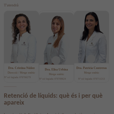
T'atendrà
Dra. Cristina Núñez
Dra. Patricia Contreras
Dra. Elisa Urbina
Direcció / Metge estètic
Metge estètic
Metge estètic
Nº col·legiada: 070706279
Nº col·legiada: 070709624
Nº col·legiada: 070711213
Retenció de líquids: què és i per què
apareix