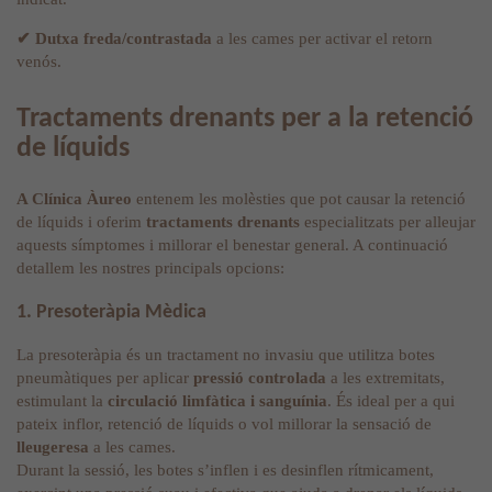
✔
Dutxa freda/contrastada
a les cames per activar el retorn
venós.
Tractaments drenants per a la retenció
de líquids
A Clínica Àureo
entenem les molèsties que pot causar la retenció
de líquids i oferim
tractaments drenants
especialitzats per alleujar
aquests símptomes i millorar el benestar general. A continuació
detallem les nostres principals opcions:
1. Presoteràpia Mèdica
La presoteràpia és un tractament no invasiu que utilitza botes
pneumàtiques per aplicar
pressió controlada
a les extremitats,
estimulant la
circulació limfàtica i sanguínia
. És ideal per a qui
pateix inflor, retenció de líquids o vol millorar la sensació de
lleugeresa
a les cames.
Durant la sessió, les botes s’inflen i es desinflen rítmicament,