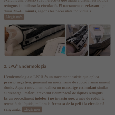
exercint una pressió suau i efectiva que ajuda a drenar els líquids
retinguts i a millorar la circulació. El tractament és
relaxant
i pot
durar
30–45 minuts
, segons les necessitats individuals.
Llegir més
2. LPG® Endermologia
L’endermologia o LPG® és un tractament estètic que aplica
pressió negativa
, generant un mecanisme de succió i amassament
rítmic. Aquest moviment realitza un
massatge estimulant
similar
al drenatge limfàtic, afavorint l’eliminació de líquids retinguts.
És un procediment
indolor i no invasiu
que, a més de reduir la
retenció de líquids, millora la
fermesa de la pell
i la
circulació
sanguínia
.
Llegir més