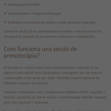
✔ Estancament limfàtic
✔ Sedentarisme o viatges perllongats
✔ Embaràs (sota indicació mèdica i amb protocol específic)
També és molt útil en postoperatorios estètics i en processos de
recuperació després de tractaments reductors o reafirmants.
Com funciona una sessió de
presoteràpia?
El pacient es colloca unes botes pneumàtiques especials (i en
alguns casos també faixa abdominal i maniguets per als braços)
connectades a un equip que infla i desinfla seqüencialment les
diferents càmeres de pressió.
Aquesta compressió suau i progressiva estimula el flux sanguini i
limfàtic, produint un efecte similar al del drenatge limfàtic manual,
però més profund i uniforme.