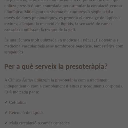
utilitza pressió d’aire controlada per estimular la circulació venosa
i limfàtica. Mitjançant un sistema de compressió seqüencial a
través de botes pneumàtiques, es promou el drenatge de líquids i
toxines, alleujant la retenció de líquids, la sensació de cames
cansades i millorant la textura de la pell.
És una tècnica molt utilitzada en medicina estètica, fisioteràpia i
medicina vascular pels seus nombrosos beneficis, tant estètics com
terapèutics.
Per a què serveix la presoteràpia?
A Clínica Áureo utilitzem la presoteràpia com a tractament
independent o com a complement d’altres procediments corporals.
Està indicada per a:
✔ Cel·lulitis
✔ Retenció de líquids
✔ Mala circulació o cames cansades