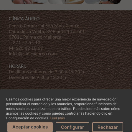
ClÍNICA ÁUREO
Centro Comercial Son Moix Centre
Cami de La Vileta, 39 Planta 1 Local 1
07011 Palma de Mallorca
T.
871 57 55 10
M.
620 12 15 67
info @clinicaaureo.com
HORARI:
De dilluns a dijous, de 9.30 a 19.30 h
Divendres de 9.30 a 13.30 h
Usamos cookies para ofrecer una mejor experiencia de navegación,
personalizar el contenido y los anuncios, proporcionar funciones de
redes sociales y analizar nuestro tráfico. Puedes leer más sobre cómo
usamos las cookies y cómo puedes controlarlas haciendo clic en
© Copyright 2026 Clínica Áureo S.L.
Legal
-
Declaración de Accessibilidad
-
Termes i
Configuración de cookies.
Leer más
condicions
-
La nostra empresa
Aceptar cookies
Configurar
Rechazar
Demana'ns cita
T'ajudem?