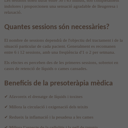
Les sessions solen durar entre 30 i 45 minuts, són completament
indolores i proporcionen una sensació agradable de lleugeresa i
relaxació.
Quantes sessions són necessàries?
El nombre de sessions dependrà de l'objectiu del tractament i de la
situació particular de cada pacient. Generalment es recomanen
entre 6 i 12 sessions, amb una freqüència d'1 o 2 per setmana.
Els efectes es perceben des de les primeres sessions, sobretot en
casos de retenció de líquids o cames cansades.
Beneficis de la presoteràpia mèdica
✔ Afavoreix el drenatge de líquids i toxines
✔ Millora la circulació i oxigenació dels teixits
✔ Redueix la inflamació i la pesadesa a les cames
✔ Millora l’aspecte de la cellulitis i la pell de taronja