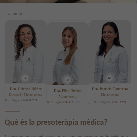
T'atendrà
Dra. Cristina Núñez
Dra. Patricia Contreras
Dra. Elisa Urbina
Direcció / Metge estètic
Metge estètic
Metge estètic
Nº col·legiada: 070706279
Nº col·legiada: 070709624
Nº col·legiada: 070711213
Què és la presoteràpia mèdica?
La presoteràpia mèdica és un tractament corporal no invasiu que