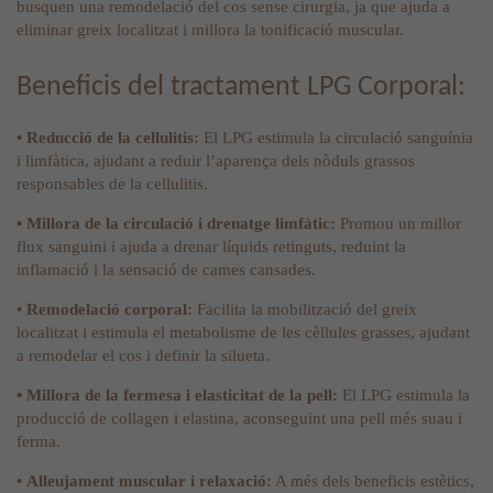
busquen una remodelació del cos sense cirurgia, ja que ajuda a
eliminar greix localitzat i millora la tonificació muscular.
Beneficis del tractament LPG Corporal:
• Reducció de la cellulitis:
El LPG estimula la circulació sanguínia
i limfàtica, ajudant a reduir l’aparença dels nòduls grassos
responsables de la cellulitis.
• Millora de la circulació i drenatge limfàtic:
Promou un millor
flux sanguini i ajuda a drenar líquids retinguts, reduint la
inflamació i la sensació de cames cansades.
• Remodelació corporal:
Facilita la mobilització del greix
localitzat i estimula el metabolisme de les cèllules grasses, ajudant
a remodelar el cos i definir la silueta.
• Millora de la fermesa i elasticitat de la pell:
El LPG estimula la
producció de collagen i elastina, aconseguint una pell més suau i
ferma.
• Alleujament muscular i relaxació:
A més dels beneficis estètics,