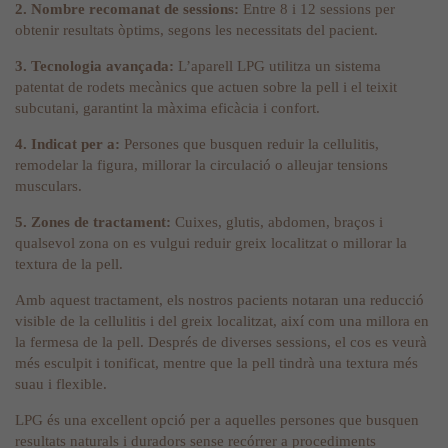
2. Nombre recomanat de sessions:
Entre 8 i 12 sessions per
obtenir resultats òptims, segons les necessitats del pacient.
3. Tecnologia avançada:
L’aparell LPG utilitza un sistema
patentat de rodets mecànics que actuen sobre la pell i el teixit
subcutani, garantint la màxima eficàcia i confort.
4. Indicat per a:
Persones que busquen reduir la cellulitis,
remodelar la figura, millorar la circulació o alleujar tensions
musculars.
5. Zones de tractament:
Cuixes, glutis, abdomen, braços i
qualsevol zona on es vulgui reduir greix localitzat o millorar la
textura de la pell.
Amb aquest tractament, els nostros pacients notaran una reducció
visible de la cellulitis i del greix localitzat, així com una millora en
la fermesa de la pell. Després de diverses sessions, el cos es veurà
més esculpit i tonificat, mentre que la pell tindrà una textura més
suau i flexible.
LPG és una excellent opció per a aquelles persones que busquen
resultats naturals i duradors sense recórrer a procediments