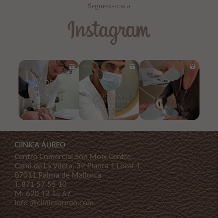
Segueix-nos a
ClÍNICA ÁUREO
Centro Comercial Son Moix Centre
Cami de La Vileta, 39 Planta 1 Local 1
07011 Palma de Mallorca
T.
871 57 55 10
M.
620 12 15 67
info @clinicaaureo.com