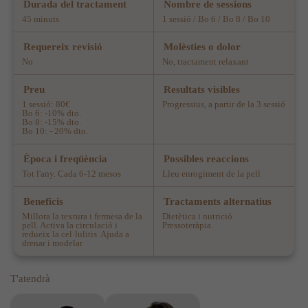
Durada del tractament
Nombre de sessions
45 minuts
1 sessió / Bo 6 / Bo 8 / Bo 10
Requereix revisió
Molèsties o dolor
No
No, tractament relaxant
Preu
Resultats visibles
1 sessió: 80€
Progressius, a partir de la 3 sessió
Bo 6: -10% dto.
Bo 8: -15% dto.
Bo 10: - 20% dto.
Època i freqüència
Possibles reaccions
Tot l'any. Cada 6-12 mesos
Lleu enrogiment de la pell
Beneficis
Tractaments alternatius
Millora la textura i fermesa de la
Dietètica i nutrició
pell. Activa la circulació i
Pressoteràpia
redueix la cel·lulitis. Ajuda a
drenar i modelar
T'atendrà