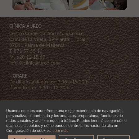
ClÍNICA ÁUREO
Centro Comercial Son Moix Centre
Cami de La Vileta, 39 Planta 1 Local 1
07011 Palma de Mallorca
T.
871 57 55 10
M.
620 12 15 67
info @clinicaaureo.com
HORARI:
De dilluns a dijous, de 9.30 a 19.30 h
Divendres de 9.30 a 13.30 h
Usamos cookies para ofrecer una mejor experiencia de navegación,
personalizar el contenido y los anuncios, proporcionar funciones de
redes sociales y analizar nuestro tráfico. Puedes leer más sobre cómo
usamos las cookies y cómo puedes controlarlas haciendo clic en
© Copyright 2026 Clínica Áureo S.L.
Legal
-
Declaración de Accessibilidad
-
Termes i
Configuración de cookies.
Leer más
condicions
-
La nostra empresa