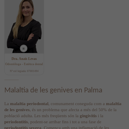
Dra. Anaïs Levas
Odontòloga - Estética dental
Nº col·legiada: 07001494
Malaltia de les genives en Palma
La
malaltia periodontal
, comunament coneguda com a
malaltia
de les genives
, és un problema que afecta a més del 50% de la
població adulta. Les més freqüents són la
gingivitis
i la
periodontitis
, podent-se arribar fins i tot a una fase de
periodontitis severa
. Comença amb una inflamació de les