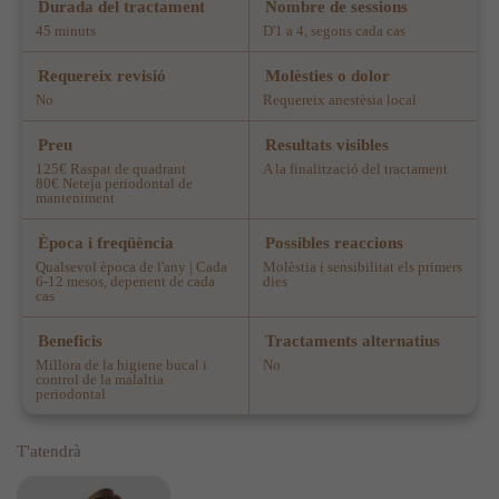
Durada del tractament
Nombre de sessions
45 minuts
D'1 a 4, segons cada cas
Requereix revisió
Molèsties o dolor
No
Requereix anestèsia local
Preu
Resultats visibles
125€ Raspat de quadrant
A la finalització del tractament
80€ Neteja periodontal de
manteniment
Època i freqüència
Possibles reaccions
Qualsevol època de l'any | Cada
Molèstia i sensibilitat els primers
6-12 mesos, depenent de cada
dies
cas
Beneficis
Tractaments alternatius
Millora de la higiene bucal i
No
control de la malaltia
periodontal
T'atendrà