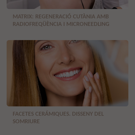
MATRIX: REGENERACIÓ CUTÀNIA AMB
RADIOFREQÜÈNCIA I MICRONEEDLING
FACETES CERÁMIQUES. DISSENY DEL
SOMRIURE