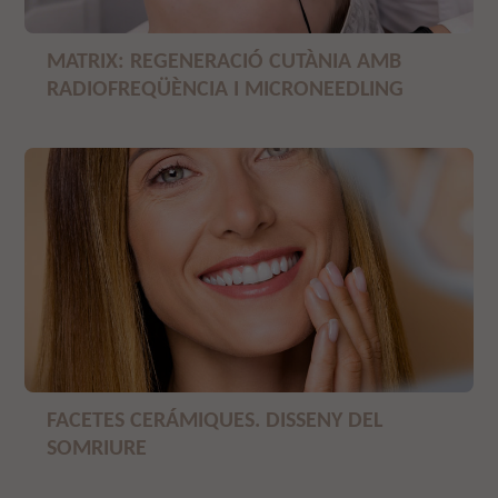
MATRIX: REGENERACIÓ CUTÀNIA AMB
RADIOFREQÜÈNCIA I MICRONEEDLING
FACETES CERÁMIQUES. DISSENY DEL
SOMRIURE