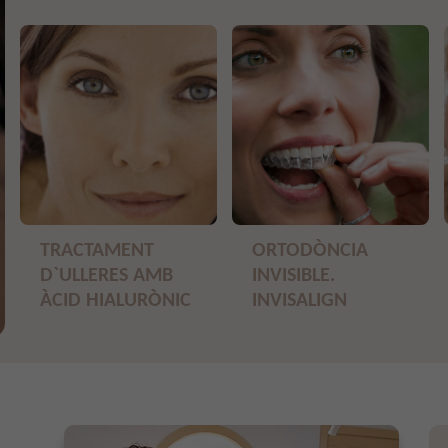
TRACTAMENT
ORTODÒNCIA
D`ULLERES AMB
INVISIBLE.
ÀCID HIALURÒNIC
INVISALIGN