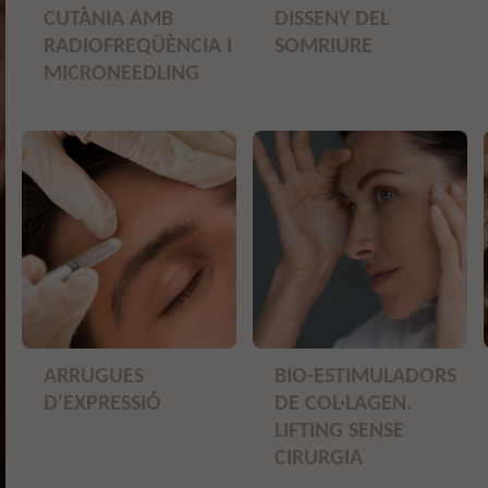
CUTÀNIA AMB
DISSENY DEL
RADIOFREQÜÈNCIA I
SOMRIURE
MICRONEEDLING
ARRUGUES
BIO-ESTIMULADORS
D'EXPRESSIÓ
DE COL·LAGEN.
LIFTING SENSE
CIRURGIA