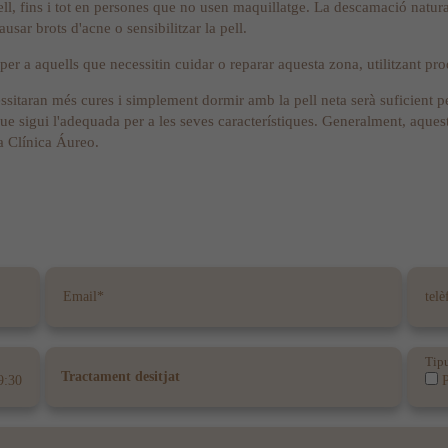
ll, fins i tot en persones que no usen maquillatge. La descamació natural,
sar brots d'acne o sensibilitzar la pell.
er a aquells que necessitin cuidar o reparar aquesta zona, utilitzant prod
ssitaran més cures i simplement dormir amb la pell neta serà suficient p
que sigui l'adequada per a les seves característiques. Generalment, aquest
a Clínica Áureo.
Tipu
9:30
P