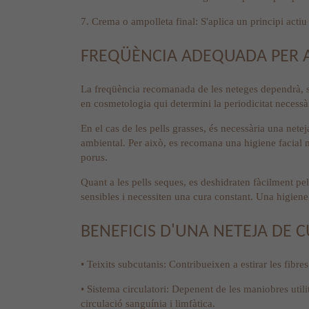
7. Crema o ampolleta final: S'aplica un principi actiu 
FREQÜÈNCIA ADEQUADA PER A 
La freqüència recomanada de les neteges dependrà, sobr
en cosmetologia qui determini la periodicitat necessàr
En el cas de les pells grasses, és necessària una nete
ambiental. Per això, es recomana una higiene facial m
porus.
Quant a les pells seques, es deshidraten fàcilment pe
sensibles i necessiten una cura constant. Una higiene
BENEFICIS D'UNA NETEJA DE C
• Teixits subcutanis: Contribueixen a estirar les fibre
• Sistema circulatori: Depenent de les maniobres utili
circulació sanguínia i limfàtica.