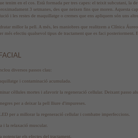
ue tenim en el cos. Està formada per tres capes: el teixit subcutani, la d
proximadament 3 setmanes, des que neixen fins que moren. Aquesta capa d
·lució i les restes de maquillatge o cremes que ens apliquem són uns altr
idratar millor la pell. A més, les maniobres que realitzem a Clínica Áure
er més efectiu qualsevol tipus de tractament que es faci posteriorment. E
FACIAL
inclou diversos passos clau:
 maquillatge i contaminació acumulada.
iminar cèllules mortes i afavorir la regeneració cellular. Deixant passo a
gres per a deixar la pell lliure d'impureses.
ED per a millorar la regeneració cellular i combatre imperfeccions.
 i la relaxació muscular.
a potenciar els efectes del tractament.