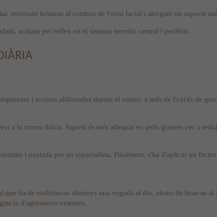
r, retornant fermesa al contorn de l'oval facial i atorgant un aspecte mé
lant, actuant per reflex en el sistema nerviós central i perifèric.
DIÀRIA
a impureses i toxines alliberades durant el somni, a més de l'excés de gr
previ a la crema diària. Aquest és més adequat en pells grasses per a redui
ssitats i pautada per un especialista. Finalment, s'ha d'aplicar un factor 
que ha de realitzar-se almenys una vegada al dia, abans de ficar-se al l
egint-la d'agressions externes.