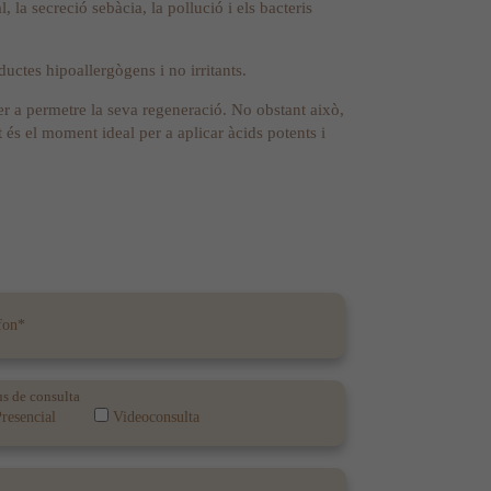
 la secreció sebàcia, la pollució i els bacteris
uctes hipoallergògens i no irritants.
er a permetre la seva regeneració. No obstant això,
 és el moment ideal per a aplicar àcids potents i
s de consulta
resencial
Videoconsulta