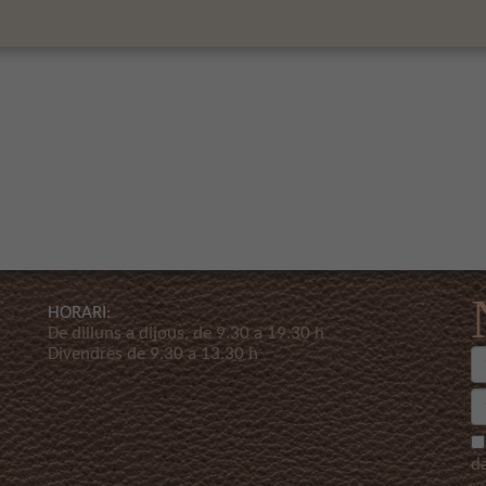
HORARI:
De dilluns a dijous, de 9.30 a 19.30 h
Divendres de 9.30 a 13.30 h
d