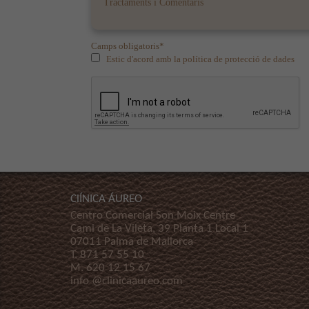
Camps obligatoris*
Estic d'acord amb la política de protecció de dades
ClÍNICA ÁUREO
Centro Comercial Son Moix Centre
Cami de La Vileta, 39 Planta 1 Local 1
07011 Palma de Mallorca
T.
871 57 55 10
M.
620 12 15 67
info @clinicaaureo.com