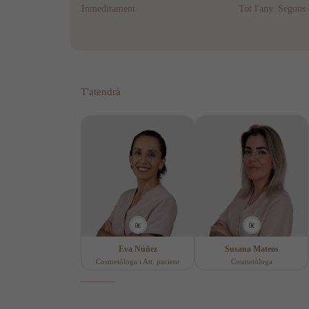
Inmeditament
Tot l'any. Segons 
T'atendrà
Eva Núñez
Susana Mateos
Cosmetòloga i Att. pacient
Cosmetòloga