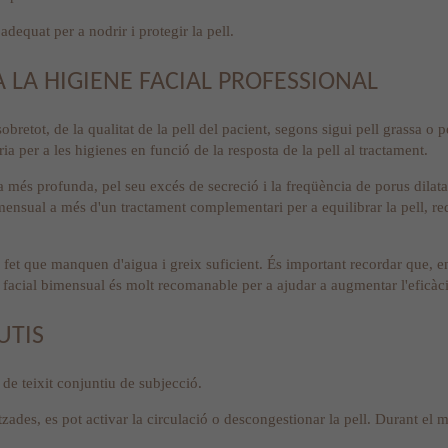
adequat per a nodrir i protegir la pell.
LA HIGIENE FACIAL PROFESSIONAL
etot, de la qualitat de la pell del pacient, segons sigui pell grassa o pe
ia per a les higienes en funció de la resposta de la pell al tractament.
ja més profunda, pel seu excés de secreció i la freqüència de porus dilat
ensual a més d'un tractament complementari per a equilibrar la pell, redu
l fet que manquen d'aigua i greix suficient. És important recordar que, 
 facial bimensual és molt recomanable per a ajudar a augmentar l'eficàci
UTIS
s de teixit conjuntiu de subjecció.
tzades, es pot activar la circulació o descongestionar la pell. Durant el m