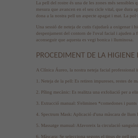
La pell del rostre és una de les zones més sensibles q
mesura que avancen en el seu cicle vital, que dura a
dona a la nostra pell un aspecte apagat i mat. La pol
Una sessió de neteja de cutis t'ajudarà a oxigenar i h
despenjament del contorn de l'oval facial i ajuden a f
aconseguir que aquesta es vegi bonica i lluminosa.
PROCEDIMENT DE LA HIGIENE 
A Clínica Áureo, la nostra neteja facial professional 
1. Neteja de la pell: Es retiren impureses, restes de
2. Píling mecànic: Es realitza una exfoliació per a el
3. Extracció manual: S'eliminen *comedones i punts ne
4. Spectrum Mask: Aplicació d'una màscara de llum L
5. Massatge manual: Afavoreix la circulació sanguínia
6. Màscara: Se selecciona segons el tipus de pell per 