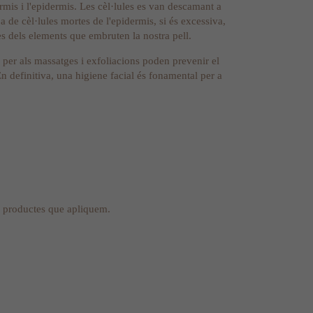
ermis i l'epidermis. Les cèl·lules es van descamant a
e cèl·lules mortes de l'epidermis, si és excessiva,
es dels elements que embruten la nostra pell.
o per als massatges i exfoliacions poden prevenir el
n definitiva, una higiene facial és fonamental per a
ls productes que apliquem.