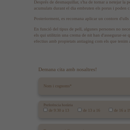
Després de desmaquillar, s'ha de tornar a netejar la pe
acumulats durant el dia embruten els porus i poden cau
Posteriorment, es recomana aplicar un contorn d'ulls p
En funció del tipus de pell, algunes persones no nece
els qui utilitzin una crema de nit han d'assegurar-se 
efectius amb propietats antiaging com els que tenim 
Demana cita amb nosaltres!
Preferència horària
de 9:30 a 13
de 13 a 16
de 16 a 1