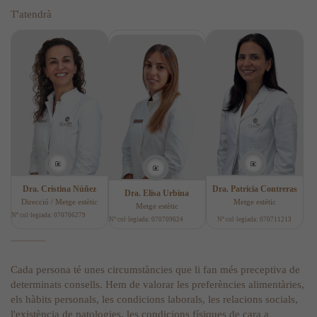
T'atendrà
Dra. Cristina Núñez
Dra. Patricia Contreras
Dra. Elisa Urbina
Direcció / Metge estètic
Metge estètic
Metge estètic
Nº col·legiada: 070706279
Nº col·legiada: 070709624
Nº col·legiada: 070711213
Cada persona té unes circumstàncies que li fan més preceptiva de
determinats consells. Hem de valorar les preferències alimentàries,
els hàbits personals, les condicions laborals, les relacions socials,
l'existència de patologies, les condicions físiques de cara a