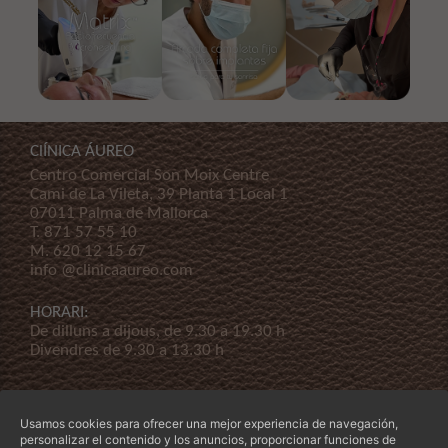
ClÍNICA ÁUREO
Centro Comercial Son Moix Centre
Cami de La Vileta, 39 Planta 1 Local 1
07011 Palma de Mallorca
T.
871 57 55 10
M.
620 12 15 67
info @clinicaaureo.com
HORARI:
De dilluns a dijous, de 9.30 a 19.30 h
Divendres de 9.30 a 13.30 h
Usamos cookies para ofrecer una mejor experiencia de navegación,
personalizar el contenido y los anuncios, proporcionar funciones de