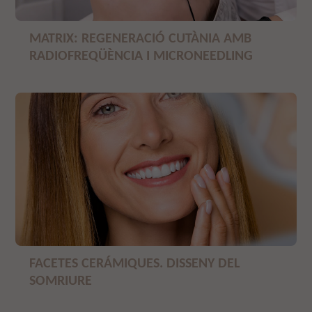
MATRIX: REGENERACIÓ CUTÀNIA AMB
RADIOFREQÜÈNCIA I MICRONEEDLING
FACETES CERÁMIQUES. DISSENY DEL
SOMRIURE