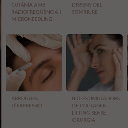
CUTÀNIA AMB
DISSENY DEL
RADIOFREQÜÈNCIA I
SOMRIURE
MICRONEEDLING
ARRUGUES
BIO-ESTIMULADORS
D'EXPRESSIÓ
DE COL·LAGEN.
LIFTING SENSE
CIRURGIA