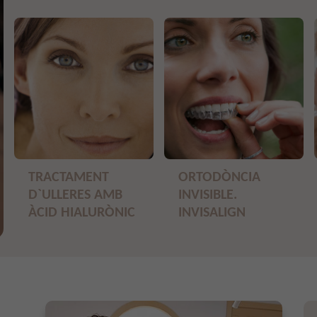
TRACTAMENT
ORTODÒNCIA
D`ULLERES AMB
INVISIBLE.
ÀCID HIALURÒNIC
INVISALIGN