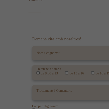
T'atendrà
Demana cita amb nosaltres!
Preferència horària
de 9:30 a 13
de 13 a 16
de 16 a 1
Camps obligatoris*