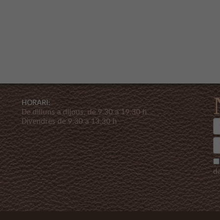
HORARI:
De dilluns a dijous, de 9.30 a 19.30 h
Divendres de 9.30 a 13.30 h
d