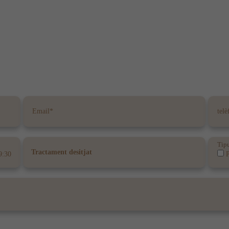
Tipu
9:30
P