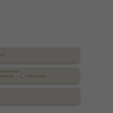
s de consulta
resencial
Videoconsulta