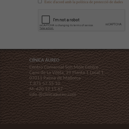
Estic d'acord amb la política de protecció de dades
ClÍNICA ÁUREO
Centro Comercial Son Moix Centre
Cami de La Vileta, 39 Planta 1 Local 1
07011 Palma de Mallorca
T.
871 57 55 10
M.
620 12 15 67
info @clinicaaureo.com