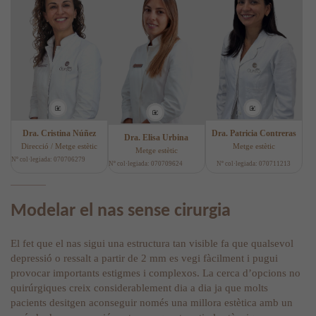
Dra. Cristina Núñez
Dra. Patricia Contreras
Dra. Elisa Urbina
Direcció / Metge estètic
Metge estètic
Metge estètic
Nº col·legiada: 070706279
Nº col·legiada: 070709624
Nº col·legiada: 070711213
Modelar el nas sense cirurgia
El fet que el nas sigui una estructura tan visible fa que qualsevol
depressió o ressalt a partir de 2 mm es vegi fàcilment i pugui
provocar importants estigmes i complexos. La cerca d’opcions no
quirúrgiques creix considerablement dia a dia ja que molts
pacients desitgen aconseguir només una millora estètica amb un