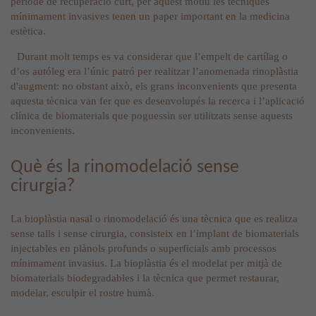
període de recuperació curt, per aquest motiu les tècniques
mínimament invasives tenen un paper important en la medicina
estètica.
Durant molt temps es va considerar que l’empelt de cartílag o
d’os autóleg era l’únic patró per realitzar l’anomenada rinoplàstia
d'augment: no obstant això, els grans inconvenients que presenta
aquesta tècnica van fer que es desenvolupés la recerca i l’aplicació
clínica de biomaterials que poguessin ser utilitzats sense aquests
inconvenients.
Què és la rinomodelació sense
cirurgia?
La bioplàstia nasal o rinomodelació és una tècnica que es realitza
sense talls i sense cirurgia, consisteix en l’implant de biomaterials
injectables en plànols profunds o superficials amb processos
mínimament invasius. La bioplàstia és el modelat per mitjà de
biomaterials biodegradables i la tècnica que permet restaurar,
modelar, esculpir el rostre humà.