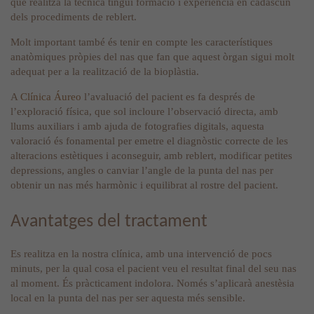
que realitza la tècnica tingui formació i experiència en cadascun
dels procediments de reblert.
Molt important també és tenir en compte les característiques
anatòmiques pròpies del nas que fan que aquest òrgan sigui molt
adequat per a la realització de la bioplàstia.
A
Clínica Áureo
l’avaluació del pacient es fa després de
l’exploració física, que sol incloure l’observació directa, amb
llums auxiliars i amb ajuda de fotografies digitals, aquesta
valoració és fonamental per emetre el diagnòstic correcte de les
alteracions estètiques i aconseguir, amb reblert, modificar petites
depressions, angles o canviar l’angle de la punta del nas per
obtenir un nas més harmònic i equilibrat al rostre del pacient.
Avantatges del tractament
Es realitza en la nostra clínica, amb una intervenció de pocs
minuts, per la qual cosa el pacient veu el resultat final del seu nas
al moment. És pràcticament indolora. Només s’aplicarà anestèsia
local en la punta del nas per ser aquesta més sensible.