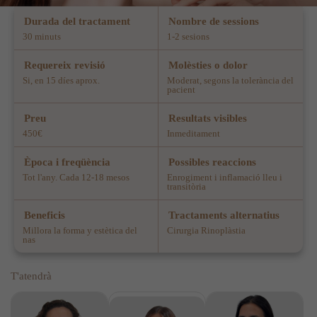
Durada del tractament
Nombre de sessions
30 minuts
1-2 sesions
Requereix revisió
Molèsties o dolor
Si, en 15 díes aprox.
Moderat, segons la tolerància del
pacient
Preu
Resultats visibles
450€
Inmeditament
Època i freqüència
Possibles reaccions
Tot l'any. Cada 12-18 mesos
Enrogiment i inflamació lleu i
transitòria
Beneficis
Tractaments alternatius
Millora la forma y estètica del
Cirurgia Rinoplàstia
nas
T'atendrà