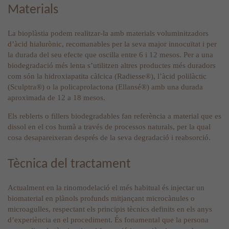
Materials
La bioplàstia podem realitzar-la amb materials voluminitzadors
d’àcid hialurònic
, recomanables per la seva major innocuïtat i per
la durada del seu efecte que oscilla entre 6 i 12 mesos. Per a una
biodegradació més lenta s’utilitzen altres productes més duradors
com són la hidroxiapatita càlcica (Radiesse®), l’àcid polilàctic
(Sculptra®) o la policaprolactona (Ellansé®) amb una durada
aproximada de 12 a 18 mesos.
Els reblerts o fillers biodegradables fan referència a material que es
dissol en el cos humà a través de processos naturals, per la qual
cosa desapareixeran després de la seva degradació i reabsorció.
Tècnica del tractament
Actualment en la rinomodelació el més habitual és injectar un
biomaterial en plànols profunds mitjançant microcànules o
microagulles, respectant els principis tècnics definits en els anys
d’experiència en el procediment. És fonamental que la persona