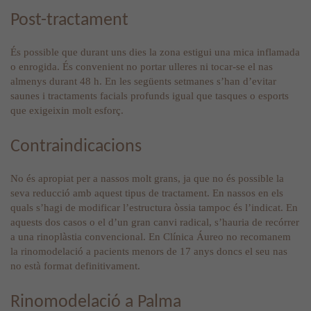
Post-tractament
És possible que durant uns dies la zona estigui una mica inflamada
o enrogida. És convenient no portar ulleres ni tocar-se el nas
almenys durant 48 h. En les següents setmanes s’han d’evitar
saunes i tractaments facials profunds igual que tasques o esports
que exigeixin molt esforç.
Contraindicacions
No és apropiat per a nassos molt grans, ja que no és possible la
seva reducció amb aquest tipus de tractament. En nassos en els
quals s’hagi de modificar l’estructura òssia tampoc és l’indicat. En
aquests dos casos o el d’un gran canvi radical, s’hauria de recórrer
a una rinoplàstia convencional. En Clínica Áureo no recomanem
la rinomodelació a pacients menors de 17 anys doncs el seu nas
no està format definitivament.
Rinomodelació a Palma