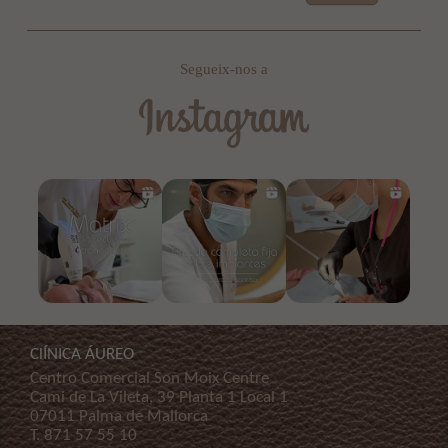
Segueix-nos a
ClÍNICA ÁUREO
Centro Comercial Son Moix Centre
Cami de La Vileta, 39 Planta 1 Local 1
07011 Palma de Mallorca
T.
871 57 55 10