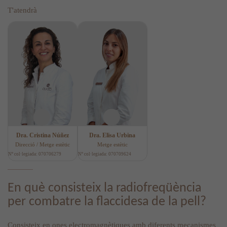
T'atendrà
Dra. Cristina Núñez
Dra. Elisa Urbina
Direcció / Metge estètic
Metge estètic
Nº col·legiada: 070706279
Nº col·legiada: 070709624
En què consisteix la radiofreqüència
per combatre la flaccidesa de la pell?
Consisteix en ones electromagnètiques amb diferents mecanismes