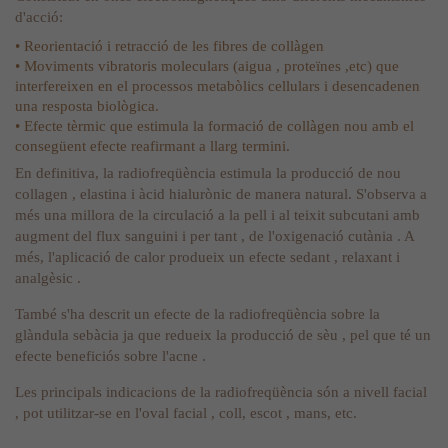
d'acció:
• Reorientació i retracció de les fibres de collàgen
• Moviments vibratoris moleculars (aigua , proteïnes ,etc) que
interfereixen en el processos metabòlics cellulars i desencadenen
una resposta biològica.
• Efecte tèrmic que estimula la formació de collàgen nou amb el
consegüent efecte reafirmant a llarg termini.
En definitiva, la radiofreqüència estimula la producció de nou
collagen , elastina i àcid hialurònic de manera natural. S'observa a
més una millora de la circulació a la pell i al teixit subcutani amb
augment del flux sanguini i per tant , de l'oxigenació cutània . A
més, l'aplicació de calor produeix un efecte sedant , relaxant i
analgèsic .
També s'ha descrit un efecte de la radiofreqüència sobre la
glàndula sebàcia ja que redueix la producció de sèu , pel que té un
efecte beneficiós sobre l'acne .
Les principals indicacions de la radiofreqüència són a nivell facial
, pot utilitzar-se en l'oval facial , coll, escot , mans, etc.