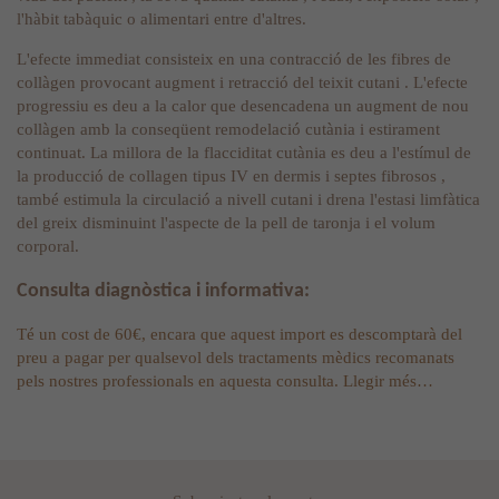
l'hàbit tabàquic o alimentari entre d'altres.
L'efecte immediat consisteix en una contracció de les fibres de
collàgen provocant augment i retracció del teixit cutani . L'efecte
progressiu es deu a la calor que desencadena un augment de nou
collàgen amb la conseqüent remodelació cutània i estirament
continuat. La millora de la flacciditat cutània es deu a l'estímul de
la producció de collagen tipus IV en dermis i septes fibrosos ,
també estimula la circulació a nivell cutani i drena l'estasi limfàtica
del greix disminuint l'aspecte de la pell de taronja i el volum
corporal.
Consulta diagnòstica i informativa:
Té un cost de 60€, encara que aquest import es descomptarà del
preu a pagar per qualsevol dels tractaments mèdics recomanats
pels nostres professionals en aquesta consulta.
Llegir més…