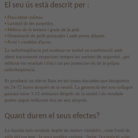
El seu ús està descrit per :
• Flacciditat cutània.
• Laxitud de les parpelles.
• Millora de la textura i gruix de la pell.
• Disminució de pells gruixades i amb porus dilatats.
• Acne i cicatrius d'acne.
La radiofreqüència pot realitzar-se també en combinació amb
altres tractaments respectant sempre les normes de seguretat , per
millorar els resultats i fins i tot per potenciar els de la pròpia
radiofreqüència .
Es produeix un efecte flaix en les zones tractades que desapareix
en 24-72 hores després de la sessió. La generació del nou collagen
passarà entre 3-12 setmanes després de la sessió i els resultats
poden seguir millorant fins un any després.
Quant duren el seus efectes?
La durada dels resultats depèn de moltes variables , com l'estil de
vida del pacient , la seva qualitat cutània , l'edat, l'exposició solar ,