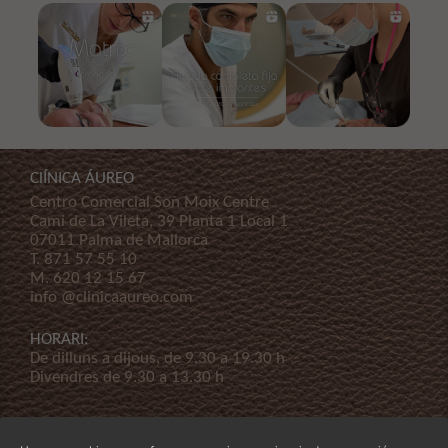
ClÍNICA ÁUREO
Centro Comercial Son Moix Centre
Cami de La Vileta, 39 Planta 1 Local 1
07011 Palma de Mallorca
T.
871 57 55 10
M.
620 12 15 67
info @clinicaaureo.com
HORARI:
De dilluns a dijous, de 9.30 a 19.30 h
Divendres de 9.30 a 13.30 h