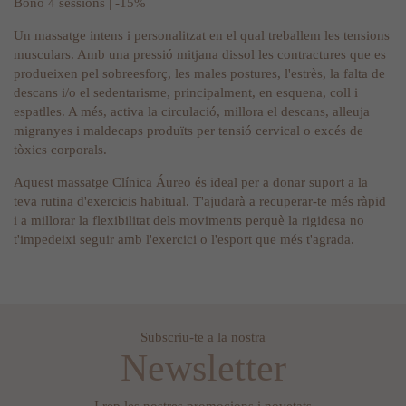
Bono 4 sessions | -15%
Un massatge intens i personalitzat en el qual treballem les tensions
musculars. Amb una pressió mitjana dissol les contractures que es
produeixen pel sobreesforç, les males postures, l'estrès, la falta de
descans i/o el sedentarisme, principalment, en esquena, coll i
espatlles. A més, activa la circulació, millora el descans, alleuja
migranyes i maldecaps produïts per tensió cervical o excés de
tòxics corporals.
Aquest massatge Clínica Áureo és ideal per a donar suport a la
teva rutina d'exercicis habitual. T'ajudarà a recuperar-te més ràpid
i a millorar la flexibilitat dels moviments perquè la rigidesa no
t'impedeixi seguir amb l'exercici o l'esport que més t'agrada.
Subscriu-te a la nostra
Newsletter