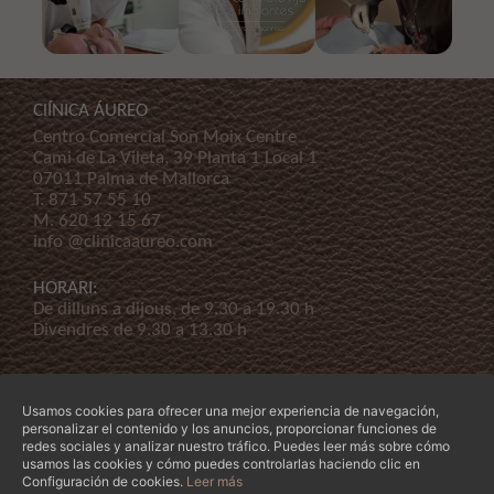
ClÍNICA ÁUREO
Centro Comercial Son Moix Centre
Cami de La Vileta, 39 Planta 1 Local 1
07011 Palma de Mallorca
T.
871 57 55 10
M.
620 12 15 67
info @clinicaaureo.com
HORARI:
De dilluns a dijous, de 9.30 a 19.30 h
Divendres de 9.30 a 13.30 h
Usamos cookies para ofrecer una mejor experiencia de navegación,
personalizar el contenido y los anuncios, proporcionar funciones de
redes sociales y analizar nuestro tráfico. Puedes leer más sobre cómo
usamos las cookies y cómo puedes controlarlas haciendo clic en
© Copyright 2026 Clínica Áureo S.L.
Legal
-
Declaración de Accessibilidad
-
Termes i
Configuración de cookies.
Leer más
condicions
-
La nostra empresa