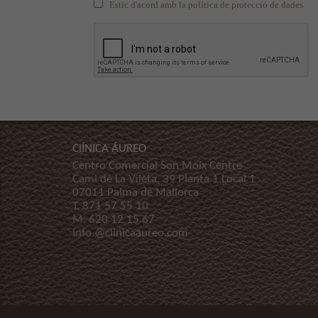
Estic d'acord amb la política de protecció de dades
ClÍNICA ÁUREO
Centro Comercial Son Moix Centre
Cami de La Vileta, 39 Planta 1 Local 1
07011 Palma de Mallorca
T.
871 57 55 10
M.
620 12 15 67
info @clinicaaureo.com