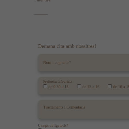
T'atendrà
Demana cita amb nosaltres!
Preferència horària
de 9:30 a 13
de 13 a 16
de 16 a 1
Camps obligatoris*