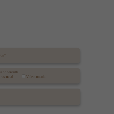
s de consulta
resencial
Videoconsulta