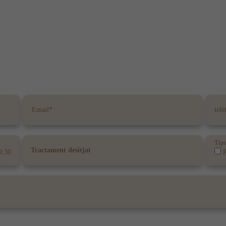
Tipu
9:30
P