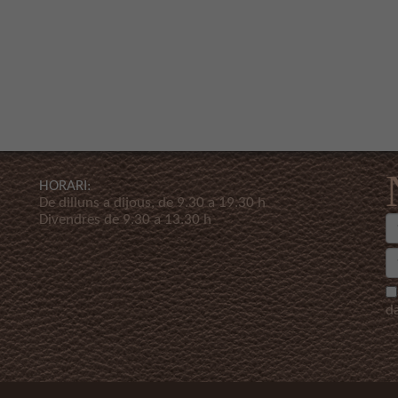
HORARI:
De dilluns a dijous, de 9.30 a 19.30 h
Divendres de 9.30 a 13.30 h
d