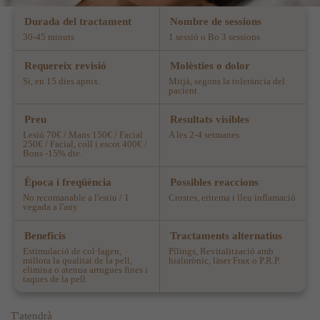
Durada del tractament
Nombre de sessions
30-45 minuts
1 sessió o Bo 3 sessions
Requereix revisió
Molèsties o dolor
Si, en 15 díes aprox.
Mitjà, segons la tolerància del
pacient
Preu
Resultats visibles
Lesió 70€ / Mans 150€ / Facial
A les 2-4 setmanes
250€ / Facial, coll i escot 400€ /
Bons -15% dte.
Època i freqüència
Possibles reaccions
No recomanable a l'estiu / 1
Crostes, eritema i lleu inflamació
vegada a l'any
Beneficis
Tractaments alternatius
Estimulació de col·lagen,
Pílings, Revitalització amb
millora la qualitat de la pell,
hialurònic, làser Frax o P.R.P.
elimina o atenua arrugues fines i
taques de la pell
T'atendrà