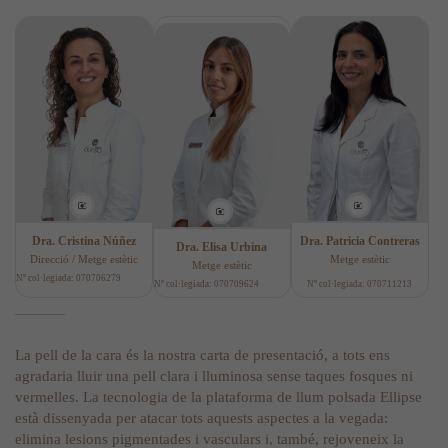
Dra. Cristina Núñez
Dra. Patricia Contreras
Dra. Elisa Urbina
Direcció / Metge estètic
Metge estètic
Metge estètic
Nº col·legiada: 070706279
Nº col·legiada: 070709624
Nº col·legiada: 070711213
La pell de la cara és la nostra carta de presentació, a tots ens
agradaria lluir una pell clara i lluminosa sense taques fosques ni
vermelles. La tecnologia de la plataforma de llum polsada Ellipse
està dissenyada per atacar tots aquests aspectes a la vegada:
elimina lesions pigmentades i vasculars i, també, rejoveneix la