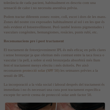
tolerància de cada pacient, habitualment es descriu com una
sensació de calor i no necessita anestèsia prèvia.
Podem tractar diferents zones: rostre, coll, escot i dors de les mans.
Zones del nostre cos exposades habitualment al sol i en les que és
més evident el fotoenvelliment. Però també lesions pigmentades i
vasculars congènites, hemangiomes, rosàcies, punts rubí, etc.
Recomanacions pre i post tractament
El tractament de fotorejoveniment IPL és més eficaç en pells clares
i sense bronzejar ja que oferiran més contrast entre la taca fosca o
vascular i la pell, a sobre si està bronzejada absorbirà més llum
fent el tractament menys efectiu i més dolorós. Per això
recomanem
protecció solar (SPF 50)
les setmanes prèvies a la
sessió de IPL.
La incorporació a la vida social i laboral després del tractament és
immediata i no és necessari una cura post tractament específica
excepte fer servir crema de protecció solar amb factor 50.