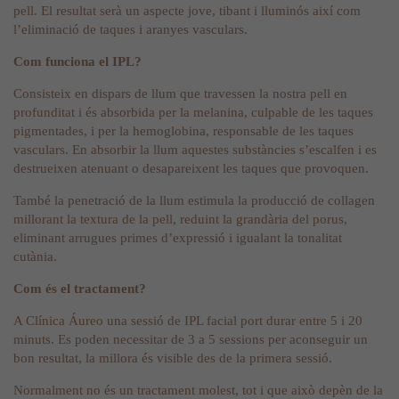
pell. El resultat serà un aspecte jove, tibant i lluminós així com
l’eliminació de taques i aranyes vasculars.
Com funciona el IPL?
Consisteix en dispars de llum que travessen la nostra pell en
profunditat i és absorbida per la melanina, culpable de les taques
pigmentades, i per la hemoglobina, responsable de les taques
vasculars. En absorbir la llum aquestes substàncies s’escalfen i es
destrueixen atenuant o desapareixent les taques que provoquen.
També la penetració de la llum estimula la producció de collagen
millorant la textura de la pell, reduint la grandària del porus,
eliminant arrugues primes d’expressió i igualant la tonalitat
cutània.
Com és el tractament?
A
Clínica Áureo
una sessió de IPL facial port durar entre 5 i 20
minuts. Es poden necessitar de 3 a 5 sessions per aconseguir un
bon resultat, la millora és visible des de la primera sessió.
Normalment no és un tractament molest, tot i que això depèn de la