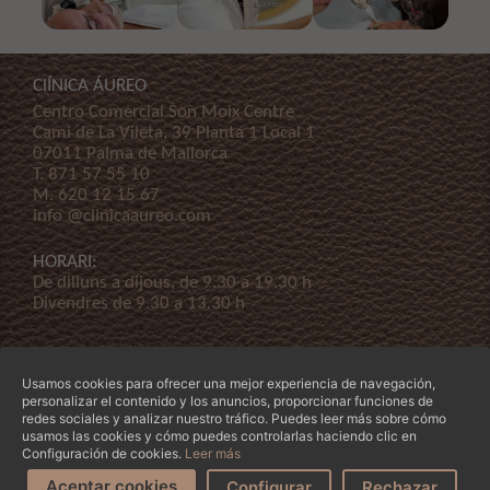
ClÍNICA ÁUREO
Centro Comercial Son Moix Centre
Cami de La Vileta, 39 Planta 1 Local 1
07011 Palma de Mallorca
T.
871 57 55 10
M.
620 12 15 67
info @clinicaaureo.com
HORARI:
De dilluns a dijous, de 9.30 a 19.30 h
Divendres de 9.30 a 13.30 h
Usamos cookies para ofrecer una mejor experiencia de navegación,
personalizar el contenido y los anuncios, proporcionar funciones de
redes sociales y analizar nuestro tráfico. Puedes leer más sobre cómo
usamos las cookies y cómo puedes controlarlas haciendo clic en
© Copyright 2026 Clínica Áureo S.L.
Legal
-
Declaración de Accessibilidad
-
Termes i
Configuración de cookies.
Leer más
condicions
-
La nostra empresa
Aceptar cookies
Configurar
Rechazar