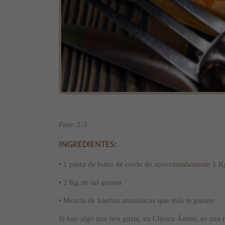
Fase: 2-3
INGREDIENTES:
• 1 pieza de lomo de cerdo de aproximadamente 1 K
• 2 Kg de sal gruesa
• Mezcla de hierbas aromáticas que más te gusten
Si hay algo que nos gusta, en Clínica Áureo, es una re