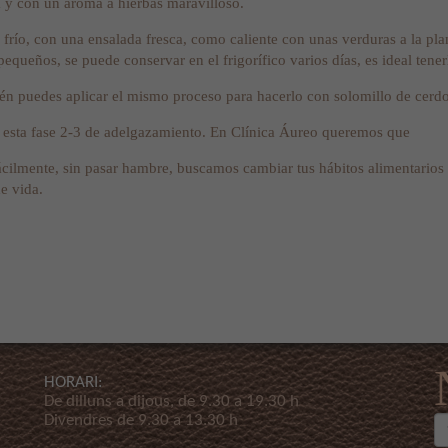
ta y con un aroma a hierbas maravilloso.
 frío, con una ensalada fresca, como caliente con unas verduras a la pla
 pequeños, se puede conservar en el frigorífico varios días, es ideal ten
 puedes aplicar el mismo proceso para hacerlo con solomillo de cerdo,
 en esta fase 2-3 de adelgazamiento. En Clínica Áureo queremos que
cilmente, sin pasar hambre, buscamos cambiar tus hábitos alimentarios pa
e vida.
HORARI:
De dilluns a dijous, de 9.30 a 19.30 h
Divendres de 9.30 a 13.30 h