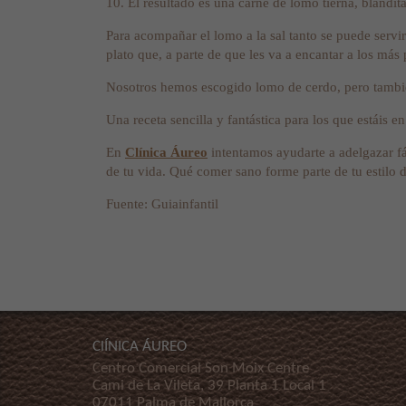
10. El resultado es una carne de lomo tierna, blandi
Para acompañar el lomo a la sal tanto se puede servir
plato que, a parte de que les va a encantar a los más
Nosotros hemos escogido lomo de cerdo, pero también
Una receta sencilla y fantástica para los que estáis
En
Clínica Áureo
intentamos ayudarte a adelgazar fá
de tu vida. Qué comer sano forme parte de tu estilo d
Fuente: Guiainfantil
ClÍNICA ÁUREO
Centro Comercial Son Moix Centre
Cami de La Vileta, 39 Planta 1 Local 1
07011 Palma de Mallorca