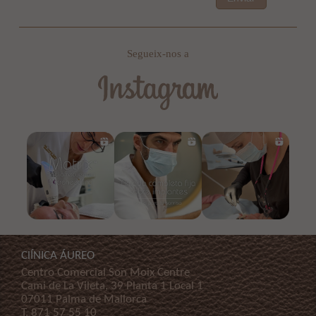
Segueix-nos a
ClÍNICA ÁUREO
Centro Comercial Son Moix Centre
Cami de La Vileta, 39 Planta 1 Local 1
07011 Palma de Mallorca
T.
871 57 55 10