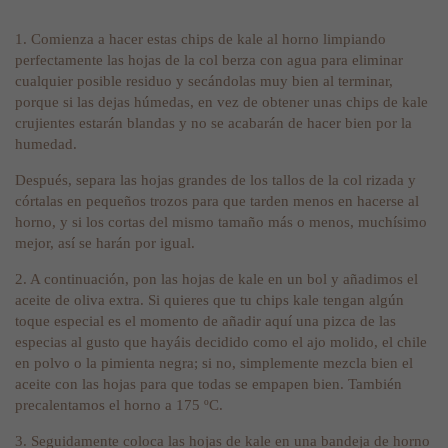
1. Comienza a hacer estas chips de kale al horno limpiando
perfectamente las hojas de la col berza con agua para eliminar
cualquier posible residuo y secándolas muy bien al terminar,
porque si las dejas húmedas, en vez de obtener unas chips de kale
crujientes estarán blandas y no se acabarán de hacer bien por la
humedad.
Después, separa las hojas grandes de los tallos de la col rizada y
córtalas en pequeños trozos para que tarden menos en hacerse al
horno, y si los cortas del mismo tamaño más o menos, muchísimo
mejor, así se harán por igual.
2. A continuación, pon las hojas de kale en un bol y añadimos el
aceite de oliva extra. Si quieres que tu chips kale tengan algún
toque especial es el momento de añadir aquí una pizca de las
especias al gusto que hayáis decidido como el ajo molido, el chile
en polvo o la pimienta negra; si no, simplemente mezcla bien el
aceite con las hojas para que todas se empapen bien. También
precalentamos el horno a 175 ºC.
3. Seguidamente coloca las hojas de kale en una bandeja de horno