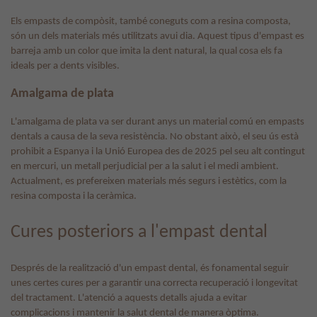
Els empasts de compòsit, també coneguts com a resina composta,
són un dels materials més utilitzats avui dia. Aquest tipus d'empast es
barreja amb un color que imita la dent natural, la qual cosa els fa
ideals per a dents visibles.
Amalgama de plata
L'amalgama de plata va ser durant anys un material comú en empasts
dentals a causa de la seva resistència. No obstant això, el seu ús està
prohibit a Espanya i la Unió Europea des de 2025 pel seu alt contingut
en mercuri, un metall perjudicial per a la salut i el medi ambient.
Actualment, es prefereixen materials més segurs i estètics, com la
resina composta i la ceràmica.
Cures posteriors a l'empast dental
Després de la realització d'un empast dental, és fonamental seguir
unes certes cures per a garantir una correcta recuperació i longevitat
del tractament. L'atenció a aquests detalls ajuda a evitar
complicacions i mantenir la salut dental de manera òptima.