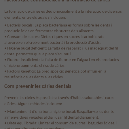
Factors que contribueixen a la formació de càries
La formació de càries es deu principalment a la interacció de diversos
elements, entre els quals s'inclouen:
• Bacteris bucals: La placa bacteriana es forma sobre les dents i
produeix àcids en fermentar els sucres dels aliments.
• Consum de sucres: Dietes riques en sucres i carbohidrats
afavoreixen el creixement bacterià i la producció d'àcids.
• Higiene bucal deficient: La falta de raspallat i l'ús inadequat del fil
dental permeten que la placa s'acumuli.
• Fluorur insuficient: La falta de fluorur en l'aigua i en els productes
d'higiene augmenta el risc de càries.
• Factors genètics: La predisposició genètica pot influir en la
resistència de les dents a les càries.
Com prevenir les càries dentals
Prevenir les càries és possible a través d'hàbits saludables i cures
diàries. Alguns mètodes inclouen:
• Manteniment d'una bona higiene bucal: Raspallar-se les dents
almenys dues vegades al dia i usar fil dental diàriament.
• Dieta equilibrada: Limitar el consum de sucres i begudes àcides, i