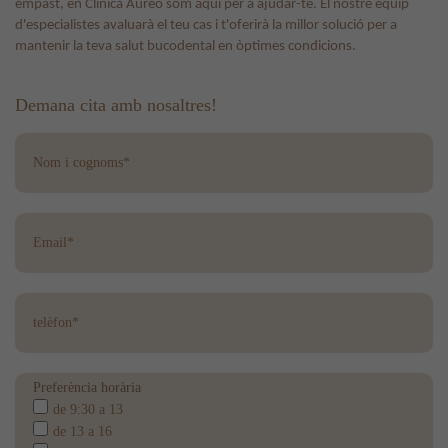
empast, en Clínica Áureo som aquí per a ajudar-te. El nostre equip
d'especialistes avaluarà el teu cas i t'oferirà la millor solució per a
mantenir la teva salut bucodental en òptimes condicions.
Demana cita amb nosaltres!
Preferència horària
de 9:30 a 13
de 13 a 16