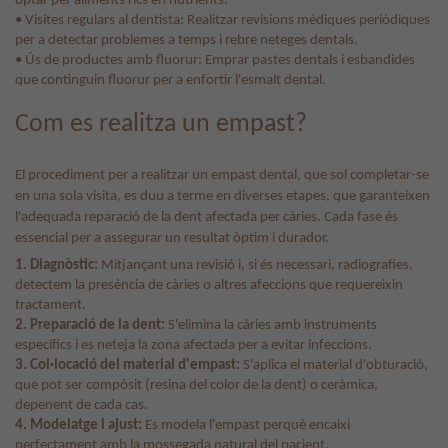
optar per aliments rics en nutrients.
• Visites regulars al dentista: Realitzar revisions mèdiques periòdiques
per a detectar problemes a temps i rebre neteges dentals.
• Ús de productes amb fluorur: Emprar pastes dentals i esbandides
que continguin fluorur per a enfortir l'esmalt dental.
Com es realitza un empast?
El procediment per a realitzar un empast dental, que sol completar-se
en una sola visita, es duu a terme en diverses etapes, que garanteixen
l'adequada reparació de la dent afectada per càries. Cada fase és
essencial per a assegurar un resultat òptim i durador.
1. Diagnòstic:
Mitjançant una revisió i, si és necessari, radiografies,
detectem la presència de càries o altres afeccions que requereixin
tractament.
2. Preparació de la dent:
S'elimina la càries amb instruments
específics i es neteja la zona afectada per a evitar infeccions.
3. Col·locació del material d'empast:
S'aplica el material d'obturació,
que pot ser compòsit (resina del color de la dent) o ceràmica,
depenent de cada cas.
4. Modelatge i ajust:
Es modela l'empast perquè encaixi
perfectament amb la mossegada natural del pacient.