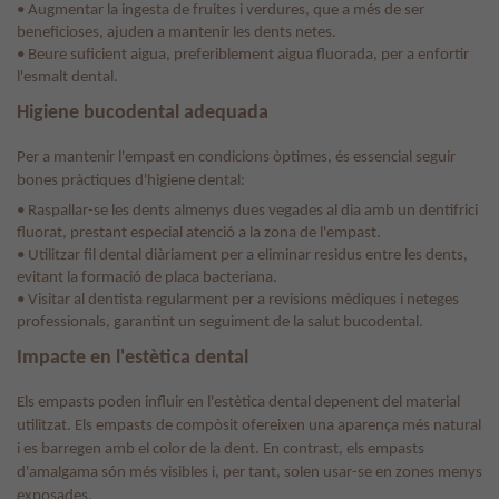
• Augmentar la ingesta de fruites i verdures, que a més de ser
beneficioses, ajuden a mantenir les dents netes.
• Beure suficient aigua, preferiblement aigua fluorada, per a enfortir
l'esmalt dental.
Higiene bucodental adequada
Per a mantenir l'empast en condicions òptimes, és essencial seguir
bones pràctiques d'higiene dental:
• Raspallar-se les dents almenys dues vegades al dia amb un dentifrici
fluorat, prestant especial atenció a la zona de l'empast.
• Utilitzar fil dental diàriament per a eliminar residus entre les dents,
evitant la formació de placa bacteriana.
• Visitar al dentista regularment per a revisions mèdiques i neteges
professionals, garantint un seguiment de la salut bucodental.
Impacte en l'estètica dental
Els empasts poden influir en l'estètica dental depenent del material
utilitzat. Els empasts de compòsit ofereixen una aparença més natural
i es barregen amb el color de la dent. En contrast, els empasts
d'amalgama són més visibles i, per tant, solen usar-se en zones menys
exposades.