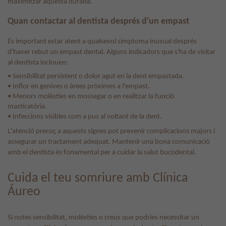
maximitzar aquesta durada.
Quan contactar al dentista després d'un empast
És important estar atent a qualsevol símptoma inusual després
d'haver rebut un empast dental. Alguns indicadors que s'ha de visitar
al dentista inclouen:
• Sensibilitat persistent o dolor agut en la dent empastada.
• Inflor en genives o àrees pròximes a l'empast.
• Menors molèsties en mossegar o en realitzar la funció
masticatòria.
• Infeccions visibles com a pus al voltant de la dent.
L'atenció precoç a aquests signes pot prevenir complicacions majors i
assegurar un tractament adequat. Mantenir una bona comunicació
amb el dentista és fonamental per a cuidar la salut bucodental.
Cuida el teu somriure amb Clínica
Áureo
Si notes sensibilitat, molèsties o creus que podries necessitar un