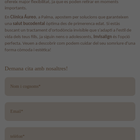
ofereix major flexibilitat, ja que es poden retirar en moments
importants.
En
Clínica Áureo
, a Palma, apostem per solucions que garanteixen
una
salut bucodental
òptima des de primerenca edat. Si estàs
buscant un tractament d'ortodòncia invisible que s'adapti a l'estil de
vida dels teus fills, ja siguin nens o adolescents,
Invisalign
és l'opció
perfecta. Veuen a descobrir com podem cuidar del seu somriure d'una
forma còmoda i estètica!
Demana cita amb nosaltres!