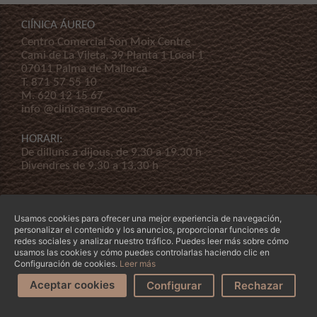
ClÍNICA ÁUREO
Centro Comercial Son Moix Centre
Cami de La Vileta, 39 Planta 1 Local 1
07011 Palma de Mallorca
T.
871 57 55 10
M.
620 12 15 67
info @clinicaaureo.com
HORARI:
De dilluns a dijous, de 9.30 a 19.30 h
Divendres de 9.30 a 13.30 h
Usamos cookies para ofrecer una mejor experiencia de navegación,
personalizar el contenido y los anuncios, proporcionar funciones de
redes sociales y analizar nuestro tráfico. Puedes leer más sobre cómo
usamos las cookies y cómo puedes controlarlas haciendo clic en
© Copyright 2026 Clínica Áureo S.L.
Legal
-
Declaración de Accessibilidad
-
Termes i
Configuración de cookies.
Leer más
condicions
-
La nostra empresa
Aceptar cookies
Configurar
Rechazar
Demana'ns cita
T'ajudem?