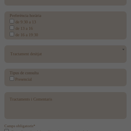
Preferència horària
de 9:30 a 13
de 13 a 16
de 16 a 19:30
Tractament desitjat
Tipus de consulta
Presencial
Camps obligatoris*