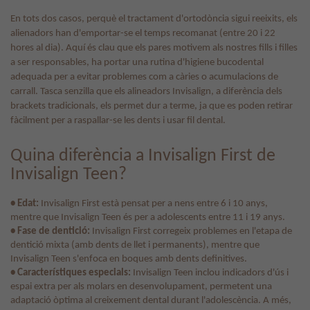
En tots dos casos, perquè el tractament d'ortodòncia sigui reeixits, els
alienadors han d'emportar-se el temps recomanat (entre 20 i 22
hores al dia). Aquí és clau que els pares motivem als nostres fills i filles
a ser responsables, ha portar una rutina d'higiene bucodental
adequada per a evitar problemes com a càries o acumulacions de
carrall. Tasca senzilla que els alineadors Invisalign, a diferència dels
brackets tradicionals, els permet dur a terme, ja que es poden retirar
fàcilment per a raspallar-se les dents i usar fil dental.
Quina diferència a Invisalign First de
Invisalign Teen?
• Edat:
Invisalign First està pensat per a nens entre 6 i 10 anys,
mentre que Invisalign Teen és per a adolescents entre 11 i 19 anys.
• Fase de dentició:
Invisalign First corregeix problemes en l'etapa de
dentició mixta (amb dents de llet i permanents), mentre que
Invisalign Teen s'enfoca en boques amb dents definitives.
• Característiques especials:
Invisalign Teen inclou indicadors d'ús i
espai extra per als molars en desenvolupament, permetent una
adaptació òptima al creixement dental durant l'adolescència. A més,