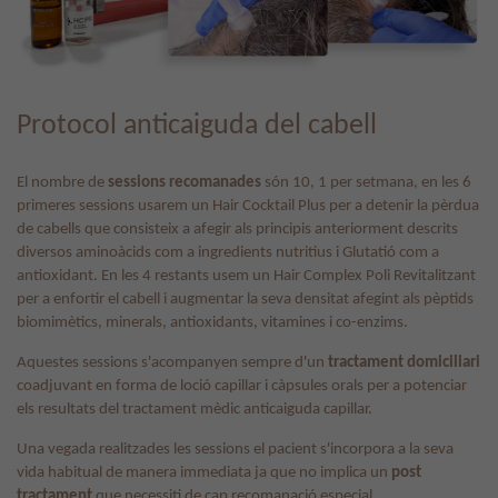
Protocol anticaiguda del cabell
El nombre de
sessions recomanades
són 10, 1 per setmana, en les 6
primeres sessions usarem un Hair Cocktail Plus per a detenir la pèrdua
de cabells que consisteix a afegir als principis anteriorment descrits
diversos aminoàcids com a ingredients nutritius i Glutatió com a
antioxidant. En les 4 restants usem un Hair Complex Poli Revitalitzant
per a enfortir el cabell i augmentar la seva densitat afegint als pèptids
biomimètics, minerals, antioxidants, vitamines i co-enzims.
Aquestes sessions s'acompanyen sempre d'un
tractament domiciliari
coadjuvant en forma de loció capillar i càpsules orals per a potenciar
els resultats del tractament mèdic anticaiguda capillar.
Una vegada realitzades les sessions el pacient s'incorpora a la seva
vida habitual de manera immediata ja que no implica un
post
tractament
que necessiti de cap recomanació especial.