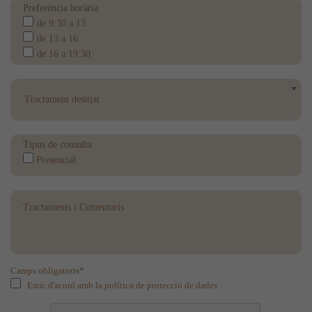
Preferència horària
de 9:30 a 13
de 13 a 16
de 16 a 19:30
Tractament desitjat
Tipus de consulta
Presencial
Camps obligatoris*
Estic d'acord amb la política de protecció de dades