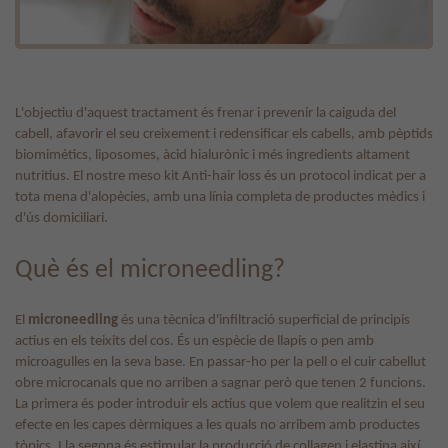
L'objectiu d'aquest tractament és frenar i prevenir la caiguda del
cabell, afavorir el seu creixement i redensificar els cabells, amb pèptids
biomimètics, liposomes, àcid hialurònic i més ingredients altament
nutritius. El nostre meso kit Anti-hair loss és un protocol indicat per a
tota mena d'alopècies, amb una línia completa de productes mèdics i
d'ús domiciliari.
Què és el microneedling?
El
microneedling
és una tècnica d'infiltració superficial de principis
actius en els teixits del cos. És un espècie de llapis o pen amb
microagulles en la seva base. En passar-ho per la pell o el cuir cabellut
obre microcanals que no arriben a sagnar però que tenen 2 funcions.
La primera és poder introduir els actius que volem que realitzin el seu
efecte en les capes dèrmiques a les quals no arribem amb productes
tòpics. I la segona és estimular la producció de collagen i elastina així