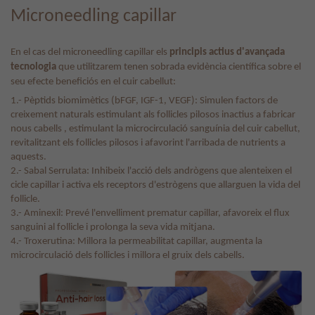
Microneedling capillar
En el cas del microneedling capillar els
principis actius d'avançada
tecnologia
que utilitzarem tenen sobrada evidència científica sobre el
seu efecte beneficiós en el cuir cabellut:
1.- Pèptids biomimètics (bFGF, IGF-1, VEGF): Simulen factors de
creixement naturals estimulant als follicles pilosos inactius a fabricar
nous cabells , estimulant la microcirculació sanguínia del cuir cabellut,
revitalitzant els follicles pilosos i afavorint l'arribada de nutrients a
aquests.
2.- Sabal Serrulata: Inhibeix l'acció dels andrògens que alenteixen el
cicle capillar i activa els receptors d'estrògens que allarguen la vida del
follicle.
3.- Aminexil: Prevé l'envelliment prematur capillar, afavoreix el flux
sanguini al follicle i prolonga la seva vida mitjana.
4.- Troxerutina: Millora la permeabilitat capillar, augmenta la
microcirculació dels follicles i millora el gruix dels cabells.