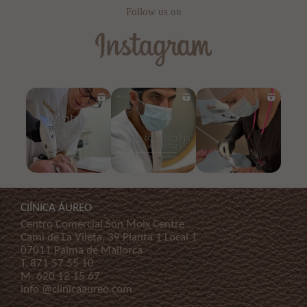
Follow us on
ClÍNICA ÁUREO
Centro Comercial Son Moix Centre
Cami de La Vileta, 39 Planta 1 Local 1
07011 Palma de Mallorca
T.
871 57 55 10
M.
620 12 15 67
info @clinicaaureo.com