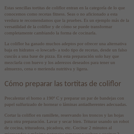
Estas sencillas tortitas de coliflor entran en la categoría de lo que
conocemos como recetas fitness. Seas o no aficionado a esta
verdura te recomendamos que la pruebes. Es un ejemplo más de la
versatilidad de la coliflor y de cómo se puede transformar
completamente cambiando la forma de cocinarla.
La coliflor ha ganado muchos adeptos por ofrecer una alternativa
baja en hidratos -o lowcarb- a todo tipo de recetas, desde un falso
cuscús a una base de pizza. En esta preparación solo hay que
mezclarla con huevo y los aderezos deseados para tener un
almuerzo, cena o merienda nutritiva y ligera.
Cómo preparar las tortitas de coliflor
Precalentar el horno a 190º C y preparar un par de bandejas con
papel sulfurizado de hornear o láminas antiadherentes adecuadas.
Cortar la coliflor en ramillete, reservando los troncos y las hojas
para otra preparación. Lavar y secar bien. Triturar usando un robot
de cocina, trituradora, picadora, etc. Cocinar 2 minutos al
microondas a máxima potencia; remover y volver a cocinar 2