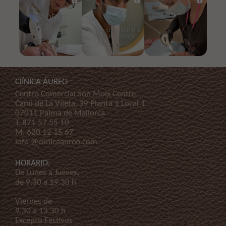
ClÍNICA ÁUREO
Centro Comercial Son Moix Centre
Cami de La Vileta, 39 Planta 1 Local 1
07011 Palma de Mallorca
T.
871 57 55 10
M.
620 12 15 67
info @clinicaaureo.com
HORARIO:
De Lunes a Jueves,
de 9.30 a 19.30 h
Viernes de
9.30 a 13.30 h
Excepto Festivos