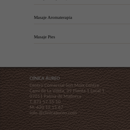
Masaje Aromaterapia
Masaje Pies
ClÍNICA ÁUREO
Centro Comercial Son Moix Centre
Cami de La Vileta, 39 Planta 1 Local 1
07011 Palma de Mallorca
T.
871 57 55 10
M.
620 12 15 67
info @clinicaaureo.com