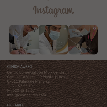
ClÍNICA ÁUREO
Centro Comercial Son Moix Centre
Cami de La Vileta, 39 Planta 1 Local 1
07011 Palma de Mallorca
T.
871 57 55 10
M.
620 12 15 67
info @clinicaaureo.com
HORARIO: