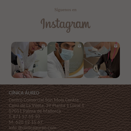
Síguenos en
ClÍNICA ÁUREO
Centro Comercial Son Moix Centre
Cami de La Vileta, 39 Planta 1 Local 1
07011 Palma de Mallorca
T.
871 57 55 10
M.
620 12 15 67
info @clinicaaureo.com