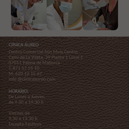
ClÍNICA ÁUREO
Centro Comercial Son Moix Centre
Cami de La Vileta, 39 Planta 1 Local 1
07011 Palma de Mallorca
T.
871 57 55 10
M.
620 12 15 67
info @clinicaaureo.com
HORARIO:
De Lunes a Jueves,
de 9.30 a 19.30 h
Viernes de
9.30 a 13.30 h
Excepto Festivos