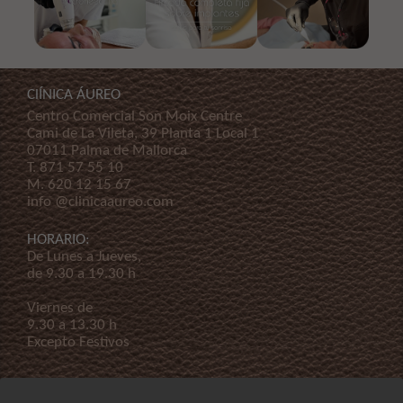
ClÍNICA ÁUREO
Centro Comercial Son Moix Centre
Cami de La Vileta, 39 Planta 1 Local 1
07011 Palma de Mallorca
T.
871 57 55 10
M.
620 12 15 67
info @clinicaaureo.com
HORARIO:
De Lunes a Jueves,
de 9.30 a 19.30 h
Viernes de
9.30 a 13.30 h
Excepto Festivos