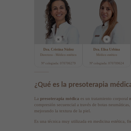
Dra. Cristina Núñez
Dra. Elisa Urbina
Directora - Médico estético
Médico estético
Nº colegiada: 070706279
Nº colegiada: 070709624
¿Qué es la presoterapia médic
La
presoterapia médica
es un tratamiento corporal
compresión secuencial a través de botas neumáticas, 
mejorando la textura de la piel.
Es una técnica muy utilizada en medicina estética, fi