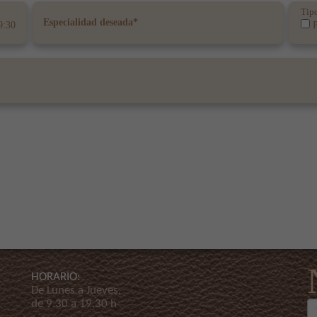
Tipo
9:30
P
HORARIO:
De Lunes a Jueves,
de 9.30 a 19.30 h