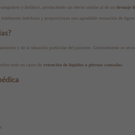
 sanguíneo y linfático, produciendo un efecto similar al de un
drenaje l
n totalmente indoloras y proporcionan una agradable sensación de ligerez
ias?
tamiento y de la situación particular del paciente. Generalmente se re
 sobre todo en casos de
retención de líquidos o piernas cansadas
.
médica
a