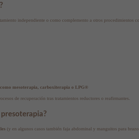
?
atamiento independiente o como complemento a otros procedimientos cor
s como mesoterapia, carboxiterapia o LPG®
rocesos de recuperación tras tratamientos reductores o reafirmantes.
 presoterapia?
les
(y en algunos casos también faja abdominal y manguitos para braz