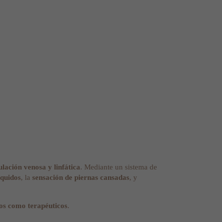
ulación venosa y linfática
. Mediante un sistema de
íquidos
, la
sensación de piernas cansadas
, y
cos como terapéuticos
.