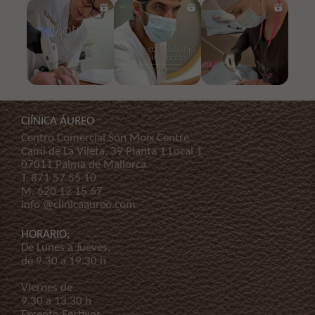
ClÍNICA ÁUREO
Centro Comercial Son Moix Centre
Cami de La Vileta, 39 Planta 1 Local 1
07011 Palma de Mallorca
T.
871 57 55 10
M.
620 12 15 67
info @clinicaaureo.com
HORARIO:
De Lunes a Jueves,
de 9.30 a 19.30 h
Viernes de
9.30 a 13.30 h
Excepto Festivos