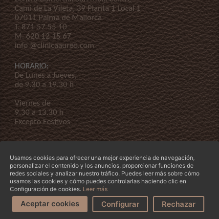
Cami de La Vileta, 39 Planta 1 Local 1
07011 Palma de Mallorca
T.
871 57 55 10
M.
620 12 15 67
info @clinicaaureo.com
HORARIO:
De Lunes a Jueves,
de 9.30 a 19.30 h
Viernes de
9.30 a 13.30 h
Excepto Festivos
Usamos cookies para ofrecer una mejor experiencia de navegación,
personalizar el contenido y los anuncios, proporcionar funciones de
redes sociales y analizar nuestro tráfico. Puedes leer más sobre cómo
usamos las cookies y cómo puedes controlarlas haciendo clic en
© Copyright 2026 Clínica Áureo S.L.
Legal
-
Declaración de Accessibilidad
-
Términos y
Configuración de cookies.
Leer más
condiciones
-
Nuestra empresa
Aceptar cookies
Configurar
Rechazar
Pídenos Cita
¿Te Ayudamos?