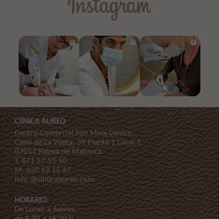
ClÍNICA ÁUREO
Centro Comercial Son Moix Centre
Cami de La Vileta, 39 Planta 1 Local 1
07011 Palma de Mallorca
T.
871 57 55 10
M.
620 12 15 67
info @clinicaaureo.com
HORARIO:
De Lunes a Jueves,
de 9.30 a 19.30 h