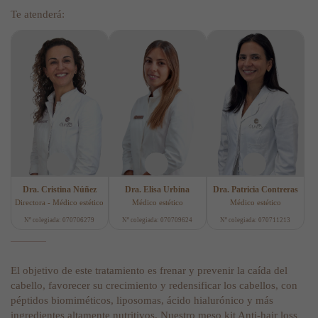
Te atenderá:
Dra. Cristina Núñez
Dra. Elisa Urbina
Dra. Patricia Contreras
Directora - Médico estético
Médico estético
Médico estético
Nº colegiada: 070706279
Nº colegiada: 070709624
Nº colegiada: 070711213
El objetivo de este tratamiento es frenar y prevenir la caída del
cabello, favorecer su crecimiento y redensificar los cabellos, con
péptidos biomiméticos, liposomas, ácido hialurónico y más
ingredientes altamente nutritivos. Nuestro meso kit Anti-hair loss