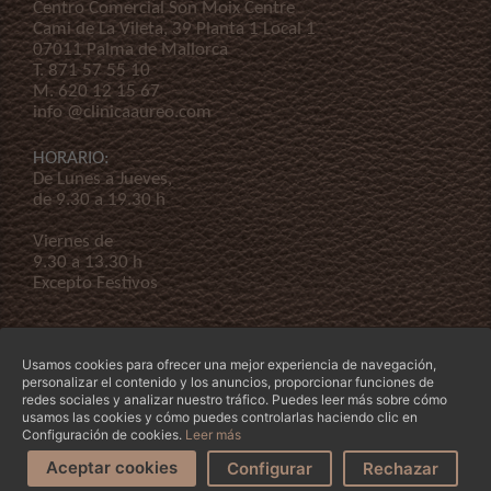
Centro Comercial Son Moix Centre
Cami de La Vileta, 39 Planta 1 Local 1
07011 Palma de Mallorca
T.
871 57 55 10
M.
620 12 15 67
info @clinicaaureo.com
HORARIO:
De Lunes a Jueves,
de 9.30 a 19.30 h
Viernes de
9.30 a 13.30 h
Excepto Festivos
Usamos cookies para ofrecer una mejor experiencia de navegación,
personalizar el contenido y los anuncios, proporcionar funciones de
redes sociales y analizar nuestro tráfico. Puedes leer más sobre cómo
usamos las cookies y cómo puedes controlarlas haciendo clic en
© Copyright 2026 Clínica Áureo S.L.
Legal
-
Declaración de Accessibilidad
-
Términos y
Configuración de cookies.
Leer más
condiciones
-
Nuestra empresa
Aceptar cookies
Configurar
Rechazar
Pídenos Cita
¿Te Ayudamos?