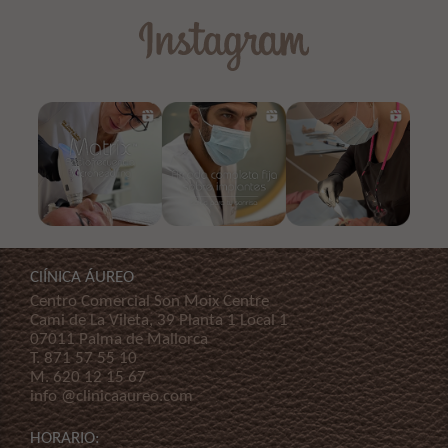
ClÍNICA ÁUREO
Centro Comercial Son Moix Centre
Cami de La Vileta, 39 Planta 1 Local 1
07011 Palma de Mallorca
T.
871 57 55 10
M.
620 12 15 67
info @clinicaaureo.com
HORARIO: