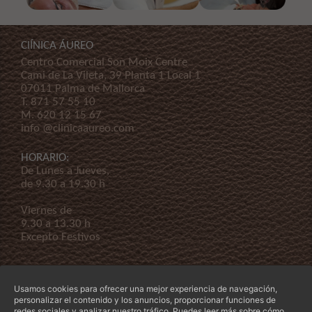
ClÍNICA ÁUREO
Centro Comercial Son Moix Centre
Cami de La Vileta, 39 Planta 1 Local 1
07011 Palma de Mallorca
T.
871 57 55 10
M.
620 12 15 67
info @clinicaaureo.com
HORARIO:
De Lunes a Jueves,
de 9.30 a 19.30 h
Viernes de
9.30 a 13.30 h
Excepto Festivos
Usamos cookies para ofrecer una mejor experiencia de navegación,
personalizar el contenido y los anuncios, proporcionar funciones de
redes sociales y analizar nuestro tráfico. Puedes leer más sobre cómo