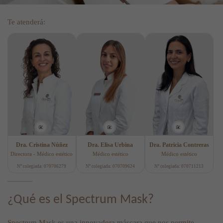
Te atenderá:
Dra. Cristina Núñez
Dra. Elisa Urbina
Dra. Patricia Contreras
Directora - Médico estético
Médico estético
Médico estético
Nº colegiada: 070706279
Nº colegiada: 070709624
Nº colegiada: 070711213
¿Qué es el Spectrum Mask?
Spectrum Mask es una innovadora máscara que nos permite